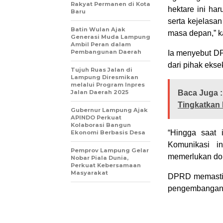
Rakyat Permanen di Kota
hektare ini har
Baru
serta kejelasan
Batin Wulan Ajak
masa depan,” ka
Generasi Muda Lampung
Ambil Peran dalam
Pembangunan Daerah
Ia menyebut D
dari pihak ekse
Tujuh Ruas Jalan di
Lampung Diresmikan
melalui Program Inpres
Jalan Daerah 2025
Baca Juga :
Tingkatkan 
Gubernur Lampung Ajak
APINDO Perkuat
Kolaborasi Bangun
“Hingga saat
Ekonomi Berbasis Desa
Komunikasi in
Pemprov Lampung Gelar
memerlukan doku
Nobar Piala Dunia,
Perkuat Kebersamaan
Masyarakat
DPRD memastik
pengembangan k