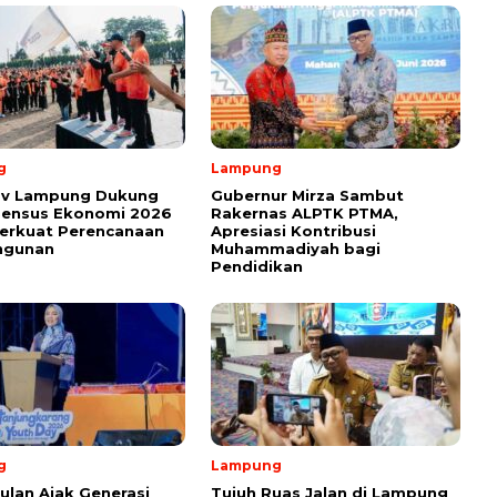
g
Lampung
v Lampung Dukung
Gubernur Mirza Sambut
Sensus Ekonomi 2026
Rakernas ALPTK PTMA,
erkuat Perencanaan
Apresiasi Kontribusi
ngunan
Muhammadiyah bagi
Pendidikan
g
Lampung
ulan Ajak Generasi
Tujuh Ruas Jalan di Lampung