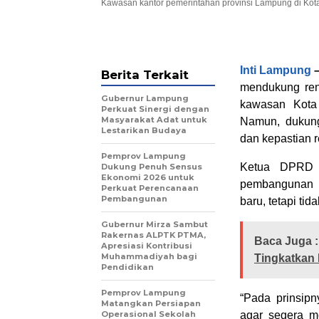
Kawasan kantor pemerintahan provinsi Lampung di Kota B
Inti Lampung
Berita Terkait
mendukung ren
Gubernur Lampung
kawasan Kota
Perkuat Sinergi dengan
Masyarakat Adat untuk
Namun, dukunga
Lestarikan Budaya
dan kepastian r
Pemprov Lampung
Ketua DPRD 
Dukung Penuh Sensus
Ekonomi 2026 untuk
pembangunan K
Perkuat Perencanaan
Pembangunan
baru, tetapi ti
Gubernur Mirza Sambut
Rakernas ALPTK PTMA,
Baca Juga :
Apresiasi Kontribusi
Muhammadiyah bagi
Tingkatkan
Pendidikan
Pemprov Lampung
“Pada prinsi
Matangkan Persiapan
Operasional Sekolah
agar segera m