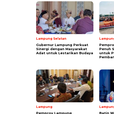
Lampung Selatan
Lampun
Gubernur Lampung Perkuat
Pempro
Sinergi dengan Masyarakat
Penuh 
Adat untuk Lestarikan Budaya
untuk P
Pemba
Lampung
Lampun
Pemprov Lampung
Batin W