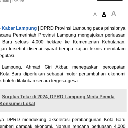
aru | Foto: Ist.
A
A
A
–
Kabar Lampung
|
DPRD Provinsi Lampung pada prinsipnya
cana Pemerintah Provinsi Lampung mengajukan perluasan
 Baru seluas 4.000 hektare ke Kementerian Kehutanan.
n tersebut disertai syarat berupa kajian teknis mendalam
egulasi.
Lampung, Ahmad Giri Akbar, menegaskan percepatan
ota Baru diperlukan sebagai motor pertumbuhan ekonomi
dak boleh dilakukan secara tergesa-gesa.
Surplus Telur di 2024, DPRD Lampung Minta Pemda
 Konsumsi Lokal
pnya DPRD mendukung akselerasi pembangunan Kota Baru
emberi dampak ekonomi. Namun rencana perluasan 4.000