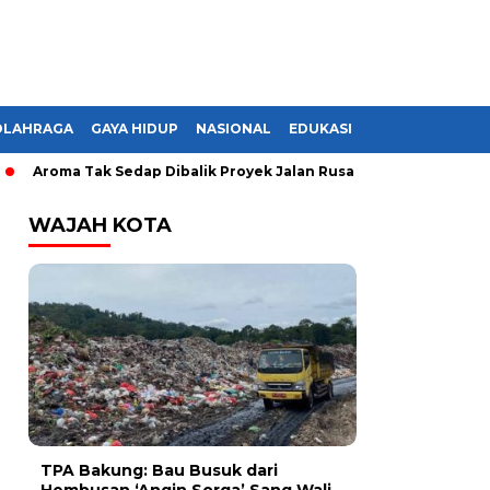
OLAHRAGA
GAYA HIDUP
NASIONAL
EDUKASI
Aroma Tak Sedap Dibalik Proyek Jalan Rusak di Lampung, Monopol
WAJAH KOTA
TPA Bakung: Bau Busuk dari
Hembusan ‘Angin Sorga’ Sang Wali