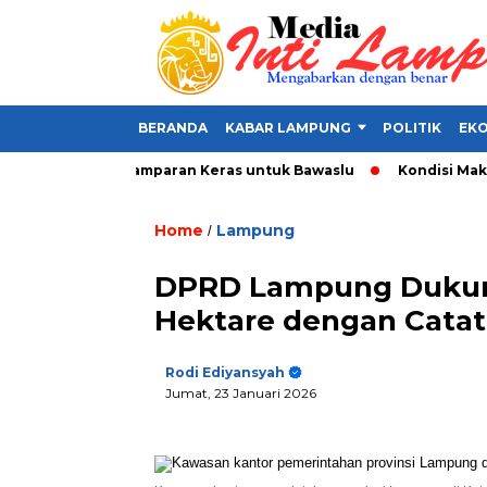
BERANDA
KABAR LAMPUNG
POLITIK
EKO
Alat Politik, Tamparan Keras untuk Bawaslu
Kondisi Makin Pa
Home
Lampung
/
DPRD Lampung Dukung
Hektare dengan Cata
Rodi Ediyansyah
Jumat, 23 Januari 2026