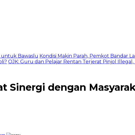
as untuk Bawaslu
Kondisi Makin Parah, Pemkot Bandar La
li?
OJK: Guru dan Pelajar Rentan Terjerat Pinjol Illegal
 Sinergi dengan Masyaraka