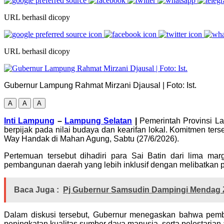
URL berhasil dicopy
URL berhasil dicopy
Gubernur Lampung Rahmat Mirzani Djausal | Foto: Ist.
A
A
A
Inti Lampung
–
Lampung Selatan
|
Pemerintah Provinsi L
berpijak pada nilai budaya dan kearifan lokal. Komitmen t
Way Handak di Mahan Agung, Sabtu (27/6/2026).
Pertemuan tersebut dihadiri para Sai Batin dari lima ma
pembangunan daerah yang lebih inklusif dengan melibatkan p
Baca Juga :
Pj Gubernur Samsudin Dampingi Mendag Z
Dalam diskusi tersebut, Gubernur menegaskan bahwa pemb
peningkatan kualitas sumber daya manusia, serta pelestarian 