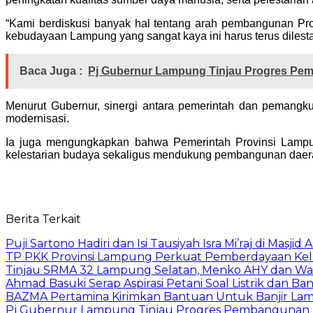
“Kami berdiskusi banyak hal tentang arah pembangunan P
kebudayaan Lampung yang sangat kaya ini harus terus dilesta
Baca Juga :
Pj Gubernur Lampung Tinjau Progres Pe
Menurut Gubernur, sinergi antara pemerintah dan pemangk
modernisasi.
Ia juga mengungkapkan bahwa Pemerintah Provinsi Lampu
kelestarian budaya sekaligus mendukung pembangunan daerah
Berita Terkait
Puji Sartono Hadiri dan Isi Tausiyah Isra Mi’raj di Masj
TP PKK Provinsi Lampung Perkuat Pemberdayaan Kel
Tinjau SRMA 32 Lampung Selatan, Menko AHY dan Wagub
Ahmad Basuki Serap Aspirasi Petani Soal Listrik dan Ba
BAZMA Pertamina Kirimkan Bantuan Untuk Banjir L
Pj Gubernur Lampung Tinjau Progres Pembangunan 