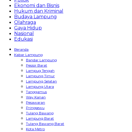
Ekonomi dan Bisnis
Hukum dan Kriminal
Budaya Lampung
Olahraga
Gaya Hidup
Nasional
Edukasi
Beranda
Kabar Lampung
Bandar Lampung
Pesisir Barat
Lampug Tengah
Lampung Timur
Lampung Selatan
Lampung Utara
Tanggamus
Way Kanan
Pesawaran
Pringsewu
Tulang Bawang
Lampung Barat
Tulang Bawang Barat
Kota Metro