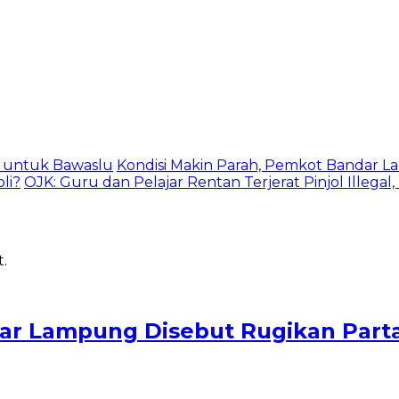
as untuk Bawaslu
Kondisi Makin Parah, Pemkot Bandar La
li?
OJK: Guru dan Pelajar Rentan Terjerat Pinjol Illegal
ar Lampung Disebut Rugikan Parta