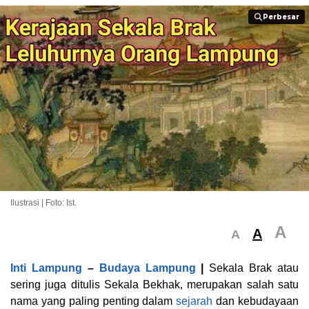
Perbesar
Perbesar
Ilustrasi | Foto: Ist.
A
A
A
Inti Lampung
–
Budaya Lampung
|
Sekala Brak atau
sering juga ditulis Sekala Bekhak, merupakan salah satu
nama yang paling penting dalam
sejarah
dan kebudayaan