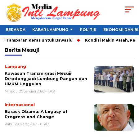
BERANDA
KABAR LAMPUNG
POLITIK
EKONOMI DAN BI
ik, Tamparan Keras untuk Bawaslu
Kondisi Makin Parah, Pemko
Berita
Mesuji
Lampung
Kawasan Transmigrasi Mesuji
Dirodong jadi Lumbung Pangan dan
UMKM Unggulan
Minggu, 25 Januari 2026 - 10:09
Internasional
Barack Obama: A Legacy of
Progress and Change
Rabu, 29 Maret 2023 - 01:48