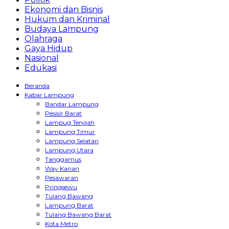
Ekonomi dan Bisnis
Hukum dan Kriminal
Budaya Lampung
Olahraga
Gaya Hidup
Nasional
Edukasi
Beranda
Kabar Lampung
Bandar Lampung
Pesisir Barat
Lampug Tengah
Lampung Timur
Lampung Selatan
Lampung Utara
Tanggamus
Way Kanan
Pesawaran
Pringsewu
Tulang Bawang
Lampung Barat
Tulang Bawang Barat
Kota Metro