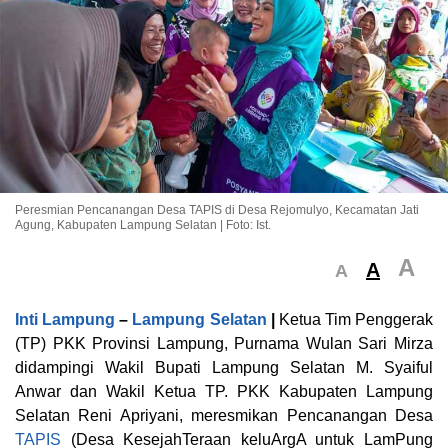
Peresmian Pencanangan Desa TAPIS di Desa Rejomulyo, Kecamatan Jati
Agung, Kabupaten Lampung Selatan | Foto: Ist.
A
A
A
Inti Lampung
–
Lampung Selatan
|
Ketua Tim Penggerak
(TP) PKK Provinsi Lampung, Purnama Wulan Sari Mirza
didampingi Wakil Bupati Lampung Selatan M. Syaiful
Anwar dan Wakil Ketua TP. PKK Kabupaten Lampung
Selatan Reni Apriyani, meresmikan Pencanangan Desa
TAPIS
(Desa KesejahTeraan keluArgA untuk LamPung