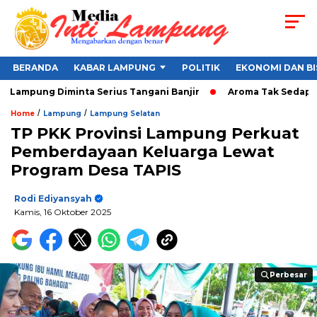
BERANDA
KABAR LAMPUNG
POLITIK
EKONOMI DAN BI
ampung Diminta Serius Tangani Banjir
Aroma Tak Sedap Dibal
/
/
Home
Lampung
Lampung Selatan
TP PKK Provinsi Lampung Perkuat
Pemberdayaan Keluarga Lewat
Program Desa TAPIS
Rodi Ediyansyah
Kamis, 16 Oktober 2025
Perbesar
Perbesar