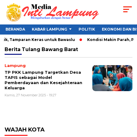
BERANDA
KABAR LAMPUNG
POLITIK
EKONOMI DAN BI
itik, Tamparan Keras untuk Bawaslu
Kondisi Makin Parah, Pe
Berita
Tulang Bawang Barat
Lampung
TP PKK Lampung Targetkan Desa
TAPIS sebagai Model
Pemberdayaan dan Kesejahteraan
Keluarga
Kamis, 27 November 2025 - 19:27
WAJAH KOTA