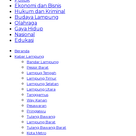
Ekonomi dan Bisnis
Hukum dan Kriminal
Budaya Lampung
Olahraga
Gaya Hidup
Nasional
Edukasi
Beranda
Kabar Lampung
Bandar Lampung
Pesisir Barat
Lampug Tengah
Lampung Timur
Lampung Selatan
Lampung Utara
Tanggamus
Way Kanan
Pesawaran
Pringsewu
Tulang Bawang
Lampung Barat
Tulang Bawang Barat
Kota Metro