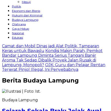
Mesuji
Politik
Ekonomi dan Bisnis
Hukum dan Kriminal
Budaya Lampung
Olahraga
Gaya Hidup
Nasional
Edukasi
Camat dan Mobil Dinas jadi Alat Politik, Tamparan
Keras untuk Bawaslu
Kondisi Makin Parah, Pemkot
Bandar Lampung Diminta Serius Tangani Banjir
Aroma Tak Sedap Dibalik Proyek Jalan Rusak di
Lampung, Monopoli?
OJK: Guru dan Pelajar Rentan
Terjerat Pinjol Illegal, Ini Penyebabnya
Berita
Budaya Lampung
Budaya Lampung
Sejarah Sekala Brak: Jejak Awal