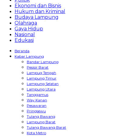
Ekonomi dan Bisnis
Hukum dan Kriminal
Budaya Lampung
Olahraga
Gaya Hidup
Nasional
Edukasi
Beranda
Kabar Lampung
Bandar Lampung
Pesisir Barat
Lampug Tengah
Lampung Timur
Lampung Selatan
Lampung Utara
Tanggamus
Way Kanan
Pesawaran
Pringsewu
Tulang Bawang
Lampung Barat
Tulang Bawang Barat
Kota Metro