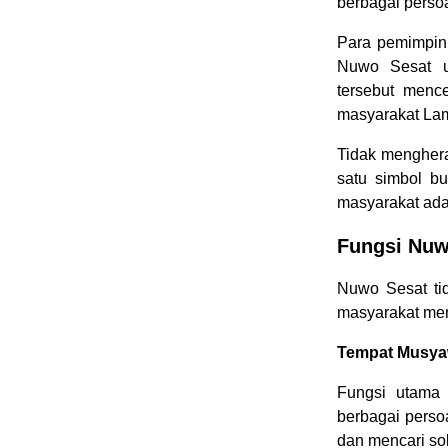
berbagai perso
Para pemimpin
Nuwo Sesat u
tersebut menc
masyarakat La
Tidak mengher
satu simbol b
masyarakat ada
Fungsi Nuw
Nuwo Sesat ti
masyarakat mem
Tempat Musya
Fungsi utama
berbagai perso
dan mencari sol