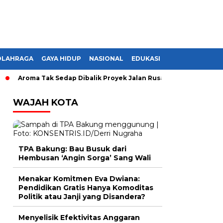
OLAHRAGA
GAYA HIDUP
NASIONAL
EDUKASI
roma Tak Sedap Dibalik Proyek Jalan Rusak di Lampung, Monopoli
WAJAH KOTA
TPA Bakung: Bau Busuk dari
Hembusan ‘Angin Sorga’ Sang Wali
Menakar Komitmen Eva Dwiana:
Pendidikan Gratis Hanya Komoditas
Politik atau Janji yang Disandera?
Menyelisik Efektivitas Anggaran