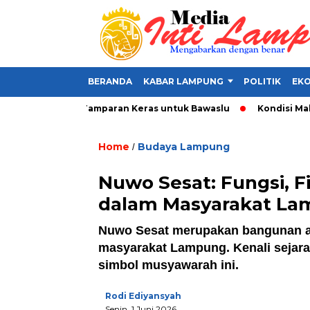
BERANDA
KABAR LAMPUNG
POLITIK
EKO
lat Politik, Tamparan Keras untuk Bawaslu
Kondisi Makin Par
Home
Budaya Lampung
/
Nuwo Sesat: Fungsi, Fi
dalam Masyarakat L
Nuwo Sesat merupakan bangunan ad
masyarakat Lampung. Kenali sejarah,
simbol musyawarah ini.
Rodi Ediyansyah
Senin, 1 Juni 2026