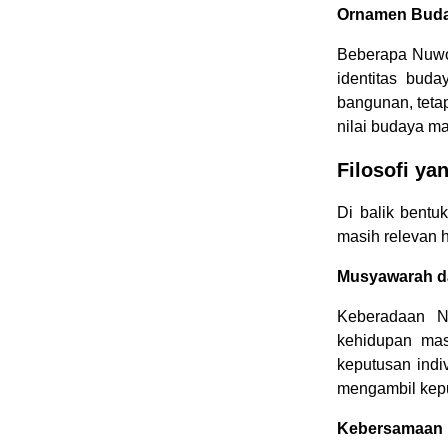
Ornamen Bud
Beberapa Nuwo
identitas buda
bangunan, teta
nilai budaya m
Filosofi y
Di balik bentu
masih relevan 
Musyawarah d
Keberadaan N
kehidupan mas
keputusan ind
mengambil kep
Kebersamaan