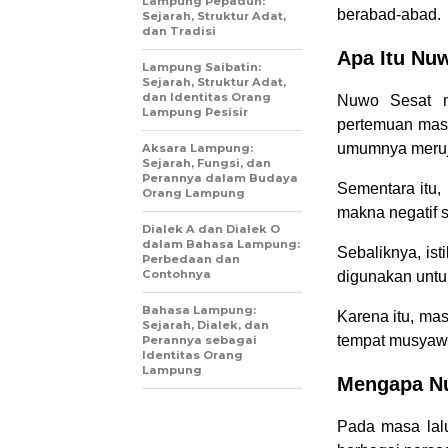
Lampung Pepadun:
berabad-abad.
Sejarah, Struktur Adat,
dan Tradisi
Apa Itu Nu
Lampung Saibatin:
Sejarah, Struktur Adat,
dan Identitas Orang
Nuwo Sesat m
Lampung Pesisir
pertemuan mas
umumnya meruj
Aksara Lampung:
Sejarah, Fungsi, dan
Perannya dalam Budaya
Sementara itu,
Orang Lampung
makna negatif s
Dialek A dan Dialek O
dalam Bahasa Lampung:
Sebaliknya, is
Perbedaan dan
Contohnya
digunakan unt
Bahasa Lampung:
Karena itu, ma
Sejarah, Dialek, dan
tempat musyaw
Perannya sebagai
Identitas Orang
Lampung
Mengapa N
Pada masa lal