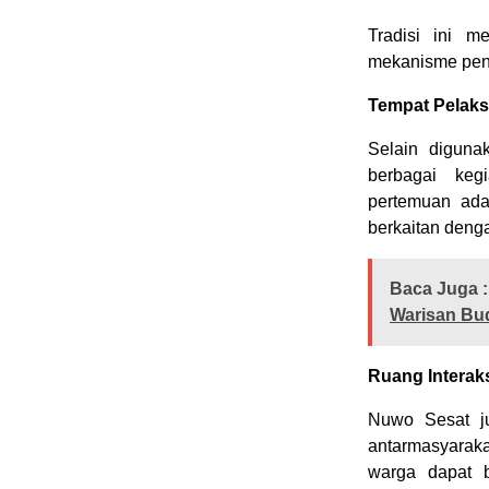
Tradisi ini 
mekanisme peng
Tempat Pelak
Selain diguna
berbagai keg
pertemuan ada
berkaitan denga
Baca Juga :
Warisan Bud
Ruang Interaks
Nuwo Sesat j
antarmasyaraka
warga dapat b