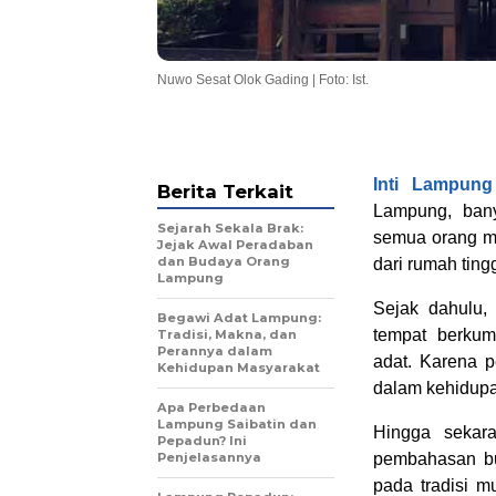
Nuwo Sesat Olok Gading | Foto: Ist.
Inti Lampung
Berita Terkait
Lampung, ban
Sejarah Sekala Brak:
semua orang me
Jejak Awal Peradaban
dan Budaya Orang
dari rumah tin
Lampung
Sejak dahulu
Begawi Adat Lampung:
tempat berkum
Tradisi, Makna, dan
Perannya dalam
adat. Karena p
Kehidupan Masyarakat
dalam kehidup
Apa Perbedaan
Lampung Saibatin dan
Hingga sekar
Pepadun? Ini
Penjelasannya
pembahasan b
pada tradisi 