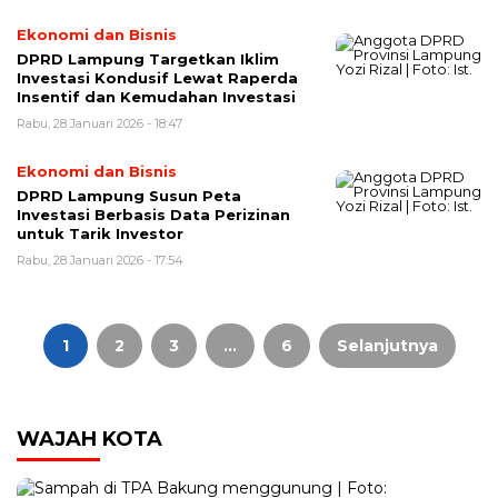
Ekonomi dan Bisnis
DPRD Lampung Targetkan Iklim
Investasi Kondusif Lewat Raperda
Insentif dan Kemudahan Investasi
Rabu, 28 Januari 2026 - 18:47
Ekonomi dan Bisnis
DPRD Lampung Susun Peta
Investasi Berbasis Data Perizinan
untuk Tarik Investor
Rabu, 28 Januari 2026 - 17:54
Paginasi
pos
1
2
3
…
6
Selanjutnya
WAJAH KOTA