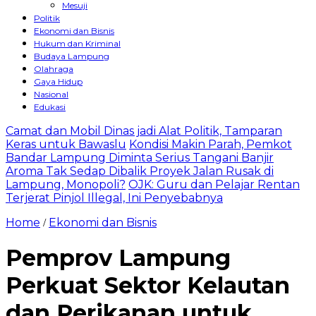
Mesuji
Politik
Ekonomi dan Bisnis
Hukum dan Kriminal
Budaya Lampung
Olahraga
Gaya Hidup
Nasional
Edukasi
Camat dan Mobil Dinas jadi Alat Politik, Tamparan
Keras untuk Bawaslu
Kondisi Makin Parah, Pemkot
Bandar Lampung Diminta Serius Tangani Banjir
Aroma Tak Sedap Dibalik Proyek Jalan Rusak di
Lampung, Monopoli?
OJK: Guru dan Pelajar Rentan
Terjerat Pinjol Illegal, Ini Penyebabnya
Home
Ekonomi dan Bisnis
/
Pemprov Lampung
Perkuat Sektor Kelautan
dan Perikanan untuk