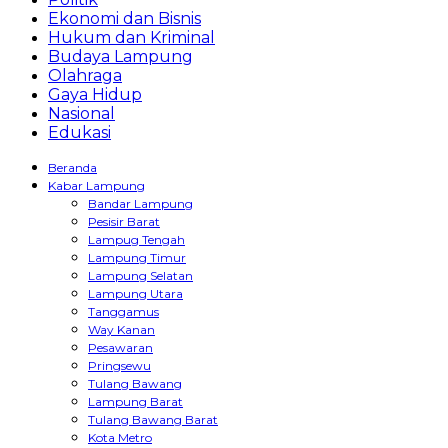
Ekonomi dan Bisnis
Hukum dan Kriminal
Budaya Lampung
Olahraga
Gaya Hidup
Nasional
Edukasi
Beranda
Kabar Lampung
Bandar Lampung
Pesisir Barat
Lampug Tengah
Lampung Timur
Lampung Selatan
Lampung Utara
Tanggamus
Way Kanan
Pesawaran
Pringsewu
Tulang Bawang
Lampung Barat
Tulang Bawang Barat
Kota Metro