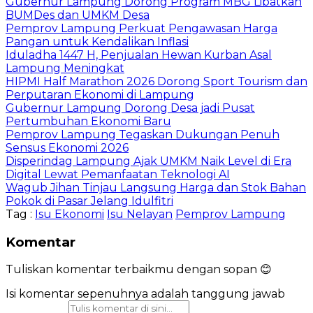
Gubernur Lampung Dorong Program MBG Libatkan
BUMDes dan UMKM Desa
Pemprov Lampung Perkuat Pengawasan Harga
Pangan untuk Kendalikan Inflasi
Iduladha 1447 H, Penjualan Hewan Kurban Asal
Lampung Meningkat
HIPMI Half Marathon 2026 Dorong Sport Tourism dan
Perputaran Ekonomi di Lampung
Gubernur Lampung Dorong Desa jadi Pusat
Pertumbuhan Ekonomi Baru
Pemprov Lampung Tegaskan Dukungan Penuh
Sensus Ekonomi 2026
Disperindag Lampung Ajak UMKM Naik Level di Era
Digital Lewat Pemanfaatan Teknologi AI
Wagub Jihan Tinjau Langsung Harga dan Stok Bahan
Pokok di Pasar Jelang Idulfitri
Tag :
Isu Ekonomi
Isu Nelayan
Pemprov Lampung
Komentar
Tuliskan komentar terbaikmu dengan sopan 😊
Isi komentar sepenuhnya adalah tanggung jawab