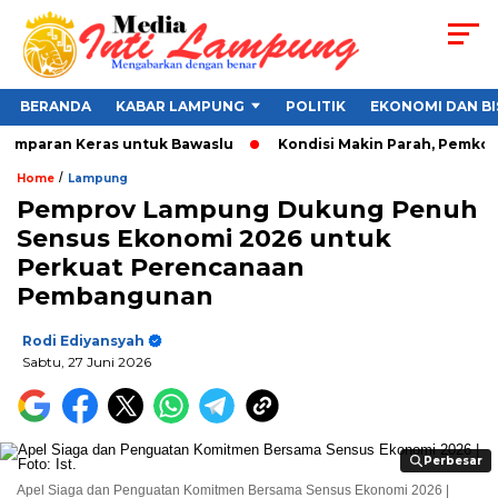
BERANDA
KABAR LAMPUNG
POLITIK
EKONOMI DAN BI
amparan Keras untuk Bawaslu
Kondisi Makin Parah, Pemkot Ba
/
Home
Lampung
Pemprov Lampung Dukung Penuh
Sensus Ekonomi 2026 untuk
Perkuat Perencanaan
Pembangunan
Rodi Ediyansyah
Sabtu, 27 Juni 2026
Perbesar
Perbesar
Apel Siaga dan Penguatan Komitmen Bersama Sensus Ekonomi 2026 |