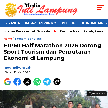
BERANDA
KABAR LAMPUNG
POLITIK
EKONOMI DAN BI
amparan Keras untuk Bawaslu
Kondisi Makin Parah, Pemkot Ba
/
Home
Ekonomi dan Bisnis
HIPMI Half Marathon 2026 Dorong
Sport Tourism dan Perputaran
Ekonomi di Lampung
Rodi Ediyansyah
Rabu, 13 Mei 2026
Perbesar
Perbesar