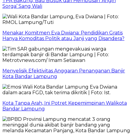
TPA Bakung: Bau Busuk dari Hembusan ‘Angin
Sorga’ Sang Wali
Menakar Komitmen Eva Dwiana: Pendidikan Gratis
Hanya Komoditas Politik atau Janji yang Disandera?
Menyelisik Efektivitas Anggaran Penanganan Banjir
Kota Bandar Lampung
Kota Tanpa Arah, Ini Potret Kepemimpinan Walikota
Bandar Lampung