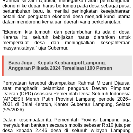
Rahmat Mirzani Djausal, menegaskan arah pembangunan
ekonomi ke depan harus bertumpu pada desa sebagai pusat
pertumbuhan baru. Ia menilai peningkatan kesejahteraan
petani dan penguatan ekonomi desa menjadi kunci utama
dalam mendorong kemajuan daerah yang berkelanjutan.
“Ekonomi kita tumbuh, dan pertumbuhan itu ada di desa.
Karena itu, seluruh kebijakan harus diarahkan untuk
memperkuat desa dan meningkatkan kesejahteraan
masyarakatnya,” ujar Gubernur.
Baca Juga :
Kepala Kesbangpol Lampung:
Anggaran Pilkada 2024 Terealisasi 100 Persen
Pernyataan tersebut disampaikan Rahmat Mirzani Djausal
saat menghadiri pelantikan pengurus Dewan Pimpinan
Daerah (DPD) Asosiasi Pemerintah Desa Seluruh Indonesia
(APDESI) Merah Putih Provinsi Lampung periode 2026–
2031 di Balai Keratun, Kantor Gubernur Lampung, Selasa
(5/5/2026).
Dalam kesempatan itu, Pemerintah Provinsi Lampung juga
menyalurkan bantuan secara simbolis sebesar Rp10 juta per
desa kepada 2.446 desa di seluruh wilayah Lampung