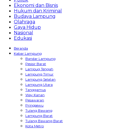
Ekonomi dan Bisnis
Hukum dan Kriminal
Budaya Lampung
Olahraga
Gaya Hidup
Nasional
Edukasi
Beranda
Kabar Lampung
Bandar Lampung
Pesisir Barat
Lampug Tengah
Lampung Timur
Lampung Selatan
Lampung Utara
Tanggamus
Way Kanan
Pesawaran
Pringsewu
Tulang Bawang
Lampung Barat
Tulang Bawang Barat
Kota Metro