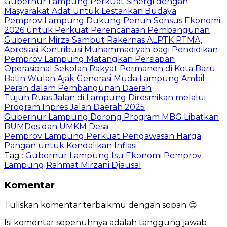
Gubernur Lampung Perkuat Sinergi dengan
Masyarakat Adat untuk Lestarikan Budaya
Pemprov Lampung Dukung Penuh Sensus Ekonomi
2026 untuk Perkuat Perencanaan Pembangunan
Gubernur Mirza Sambut Rakernas ALPTK PTMA,
Apresiasi Kontribusi Muhammadiyah bagi Pendidikan
Pemprov Lampung Matangkan Persiapan
Operasional Sekolah Rakyat Permanen di Kota Baru
Batin Wulan Ajak Generasi Muda Lampung Ambil
Peran dalam Pembangunan Daerah
Tujuh Ruas Jalan di Lampung Diresmikan melalui
Program Inpres Jalan Daerah 2025
Gubernur Lampung Dorong Program MBG Libatkan
BUMDes dan UMKM Desa
Pemprov Lampung Perkuat Pengawasan Harga
Pangan untuk Kendalikan Inflasi
Tag :
Gubernur Lampung
Isu Ekonomi
Pemprov
Lampung
Rahmat Mirzani Djausal
Komentar
Tuliskan komentar terbaikmu dengan sopan 😊
Isi komentar sepenuhnya adalah tanggung jawab