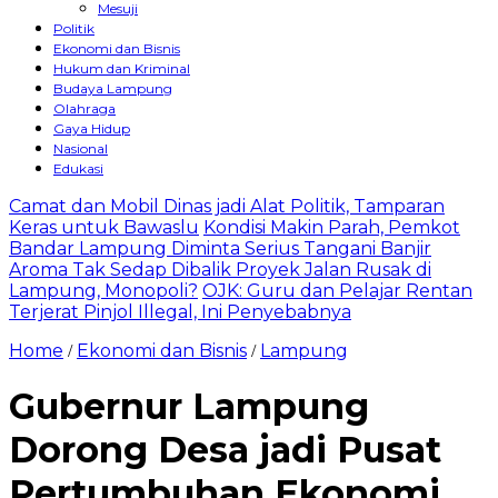
Mesuji
Politik
Ekonomi dan Bisnis
Hukum dan Kriminal
Budaya Lampung
Olahraga
Gaya Hidup
Nasional
Edukasi
Camat dan Mobil Dinas jadi Alat Politik, Tamparan
Keras untuk Bawaslu
Kondisi Makin Parah, Pemkot
Bandar Lampung Diminta Serius Tangani Banjir
Aroma Tak Sedap Dibalik Proyek Jalan Rusak di
Lampung, Monopoli?
OJK: Guru dan Pelajar Rentan
Terjerat Pinjol Illegal, Ini Penyebabnya
Home
Ekonomi dan Bisnis
Lampung
/
/
Gubernur Lampung
Dorong Desa jadi Pusat
Pertumbuhan Ekonomi