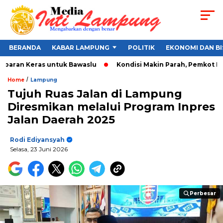
BERANDA
KABAR LAMPUNG
POLITIK
EKONOMI DAN BI
aran Keras untuk Bawaslu
Kondisi Makin Parah, Pemkot Banda
/
Home
Lampung
Tujuh Ruas Jalan di Lampung
Diresmikan melalui Program Inpres
Jalan Daerah 2025
Rodi Ediyansyah
Selasa, 23 Juni 2026
Perbesar
Perbesar