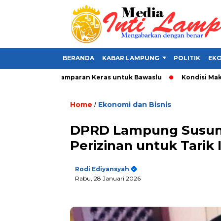
BERANDA
KABAR LAMPUNG
POLITIK
EKO
lat Politik, Tamparan Keras untuk Bawaslu
Kondisi Makin Par
Home
Ekonomi dan Bisnis
/
DPRD Lampung Susun P
Perizinan untuk Tarik 
Rodi Ediyansyah
Rabu, 28 Januari 2026