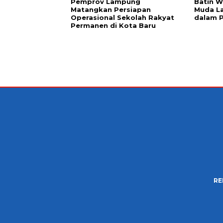
Pemprov Lampung
Batin W
Matangkan Persiapan
Muda L
Operasional Sekolah Rakyat
dalam 
Permanen di Kota Baru
RE