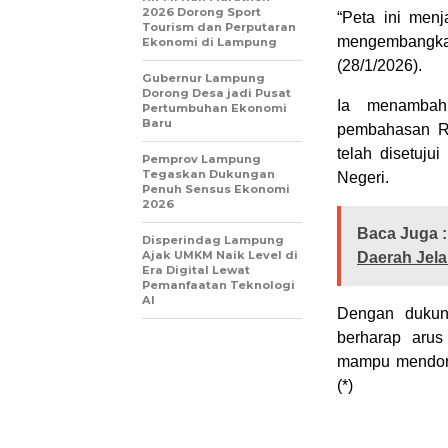
2026 Dorong Sport
“Peta ini menj
Tourism dan Perputaran
mengembangkan 
Ekonomi di Lampung
(28/1/2026).
Gubernur Lampung
Dorong Desa jadi Pusat
Ia menambahk
Pertumbuhan Ekonomi
Baru
pembahasan Ra
telah disetuj
Pemprov Lampung
Tegaskan Dukungan
Negeri.
Penuh Sensus Ekonomi
2026
Baca Juga :
Disperindag Lampung
Ajak UMKM Naik Level di
Daerah Jel
Era Digital Lewat
Pemanfaatan Teknologi
AI
Dengan dukung
berharap aru
mampu mendoro
(*)