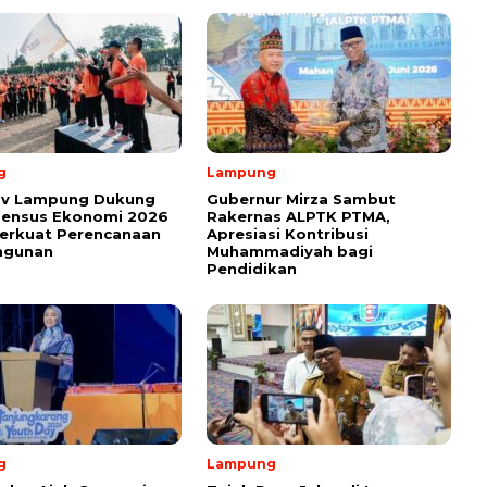
g
Lampung
v Lampung Dukung
Gubernur Mirza Sambut
Sensus Ekonomi 2026
Rakernas ALPTK PTMA,
erkuat Perencanaan
Apresiasi Kontribusi
ngunan
Muhammadiyah bagi
Pendidikan
g
Lampung