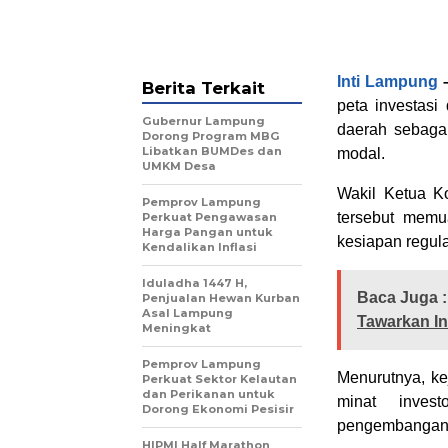
Inti Lampung
Berita Terkait
peta investasi
Gubernur Lampung
daerah sebaga
Dorong Program MBG
Libatkan BUMDes dan
modal.
UMKM Desa
Wakil Ketua K
Pemprov Lampung
tersebut memu
Perkuat Pengawasan
Harga Pangan untuk
kesiapan regula
Kendalikan Inflasi
Iduladha 1447 H,
Baca Juga :
Penjualan Hewan Kurban
Asal Lampung
Tawarkan Inv
Meningkat
Pemprov Lampung
Menurutnya, ke
Perkuat Sektor Kelautan
dan Perikanan untuk
minat inves
Dorong Ekonomi Pesisir
pengembangan 
HIPMI Half Marathon