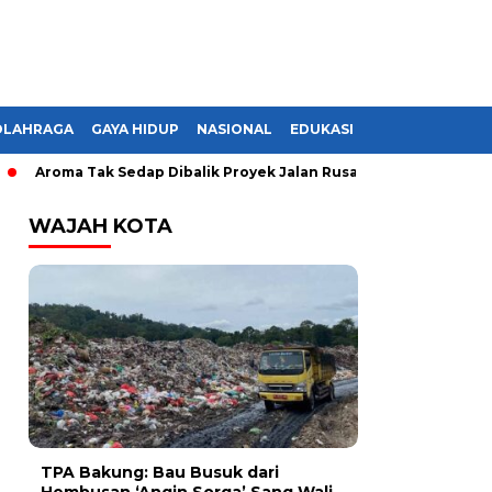
OLAHRAGA
GAYA HIDUP
NASIONAL
EDUKASI
roma Tak Sedap Dibalik Proyek Jalan Rusak di Lampung, Monopoli
WAJAH KOTA
TPA Bakung: Bau Busuk dari
Hembusan ‘Angin Sorga’ Sang Wali