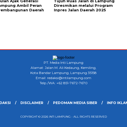
ulan Ajak Generasi
Tujuh Ruas Jalan di Lampung
ampung Ambil Peran
Diresmikan melalui Program
Pembangunan Daerah
Inpres Jalan Daerah 2025
PT. Media Inti Lampung
Alamat: Jalan M. Ali Kedaung, Kemiling,
Kota Bandar Lampung, Lampung 35158
Email: redaksi@intilampung.com
Telp./WA: +62 851-7672-7670
DAKSI
DISCLAIMER
PEDOMAN MEDIA SIBER
INFO IKLA
COPYRIGHT © 2026 INTI LAMPUNG - ALL RIGHTS RESERVED