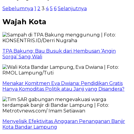
Paginasi
Sebelumnya
1
2
3
4
5
6
Selanjutnya
pos
Wajah Kota
TPA Bakung: Bau Busuk dari Hembusan ‘Angin
Sorga’ Sang Wali
Menakar Komitmen Eva Dwiana: Pendidikan Gratis
Hanya Komoditas Politik atau Janji yang Disandera?
Menyelisik Efektivitas Anggaran Penanganan Banjir
Kota Bandar Lampung