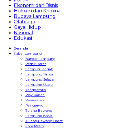
Ekonomi dan Bisnis
Hukum dan Kriminal
Budaya Lampung
Olahraga
Gaya Hidup
Nasional
Edukasi
Beranda
Kabar Lampung
Bandar Lampung
Pesisir Barat
Lampug Tengah
Lampung Timur
Lampung Selatan
Lampung Utara
Tanggamus
Way Kanan
Pesawaran
Pringsewu
Tulang Bawang
Lampung Barat
Tulang Bawang Barat
Kota Metro