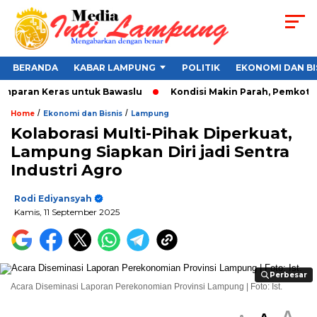
BERANDA
KABAR LAMPUNG
POLITIK
EKONOMI DAN BI
mparan Keras untuk Bawaslu
Kondisi Makin Parah, Pemkot Band
/
/
Home
Ekonomi dan Bisnis
Lampung
Kolaborasi Multi-Pihak Diperkuat,
Lampung Siapkan Diri jadi Sentra
Industri Agro
Rodi Ediyansyah
Kamis, 11 September 2025
Perbesar
Perbesar
Acara Diseminasi Laporan Perekonomian Provinsi Lampung | Foto: Ist.
A