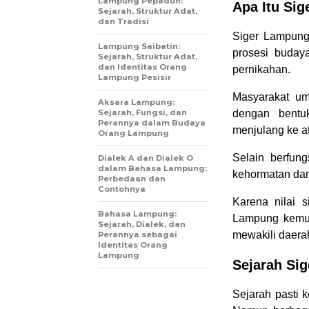
Lampung Pepadun:
Apa Itu Si
Sejarah, Struktur Adat,
dan Tradisi
Siger Lampung
Lampung Saibatin:
prosesi buday
Sejarah, Struktur Adat,
dan Identitas Orang
pernikahan.
Lampung Pesisir
Masyarakat u
Aksara Lampung:
Sejarah, Fungsi, dan
dengan bentu
Perannya dalam Budaya
menjulang ke a
Orang Lampung
Selain berfun
Dialek A dan Dialek O
dalam Bahasa Lampung:
kehormatan dan
Perbedaan dan
Contohnya
Karena nilai 
Bahasa Lampung:
Lampung kemud
Sejarah, Dialek, dan
mewakili daerah
Perannya sebagai
Identitas Orang
Lampung
Sejarah Si
Sejarah pasti 