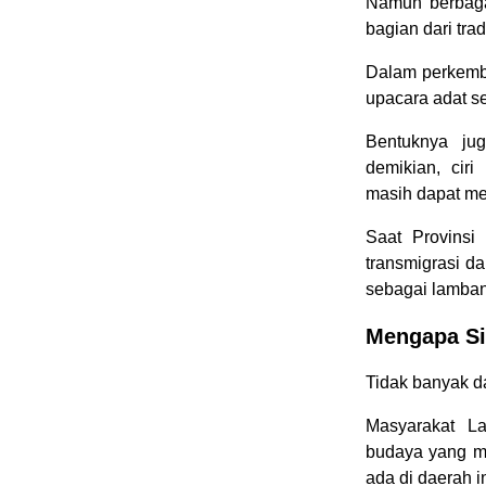
Namun berbaga
bagian dari tra
Dalam perkemb
upacara adat s
Bentuknya ju
demikian, cir
masih dapat me
Saat Provinsi
transmigrasi d
sebagai lamban
Mengapa Si
Tidak banyak da
Masyarakat La
budaya yang m
ada di daerah in