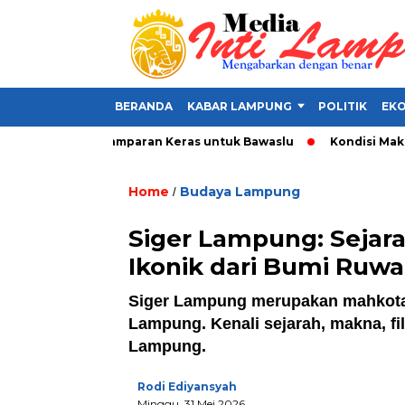
BERANDA
KABAR LAMPUNG
POLITIK
EKO
lat Politik, Tamparan Keras untuk Bawaslu
Kondisi Makin Par
Home
Budaya Lampung
/
Siger Lampung: Sejara
Ikonik dari Bumi Ruwa
Siger Lampung merupakan mahkota
Lampung. Kenali sejarah, makna, fil
Lampung.
Rodi Ediyansyah
Minggu, 31 Mei 2026