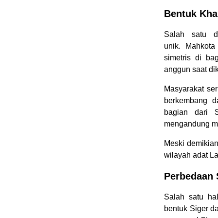
Bentuk Kha
Salah satu d
unik. Mahkota
simetris di b
anggun saat di
Masyarakat ser
berkembang da
bagian dari S
mengandung ma
Meski demikian
wilayah adat L
Perbedaan 
Salah satu ha
bentuk Siger da