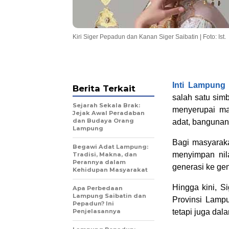
Kiri Siger Pepadun dan Kanan Siger Saibatin | Foto: Ist.
Inti Lampung
Berita Terkait
salah satu sim
Sejarah Sekala Brak:
menyerupai ma
Jejak Awal Peradaban
dan Budaya Orang
adat, bangunan 
Lampung
Bagi masyaraka
Begawi Adat Lampung:
menyimpan nil
Tradisi, Makna, dan
Perannya dalam
generasi ke gen
Kehidupan Masyarakat
Hingga kini, Si
Apa Perbedaan
Lampung Saibatin dan
Provinsi Lampu
Pepadun? Ini
Penjelasannya
tetapi juga da