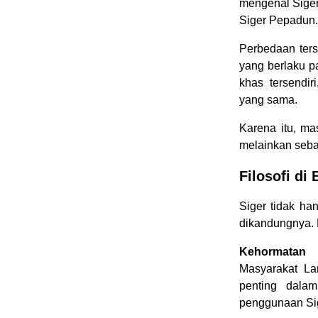
mengenal Siger
Siger Pepadun.
Perbedaan ters
yang berlaku p
khas tersendi
yang sama.
Karena itu, ma
melainkan seba
Filosofi di
Siger tidak han
dikandungnya.
Kehormatan
Masyarakat La
penting dalam
penggunaan Sig