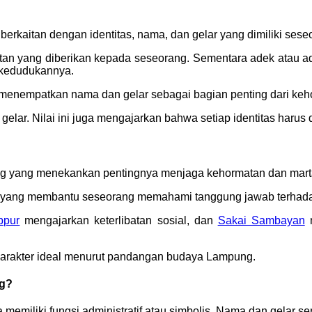
g berkaitan dengan identitas, nama, dan gelar yang dimiliki se
tan yang diberikan kepada seseorang. Sementara adek atau ad
i kedudukannya.
g menempatkan nama dan gelar sebagai bagian penting dari ke
ar. Nilai ini juga mengajarkan bahwa setiap identitas harus d
ung yang menekankan pentingnya menjaga kehormatan dan mart
ur yang membantu seseorang memahami tanggung jawab terhadap 
ppur
mengajarkan keterlibatan sosial, dan
Sakai Sambayan
m
karakter ideal menurut pandangan budaya Lampung.
ng?
emiliki fungsi administratif atau simbolis. Nama dan gelar se