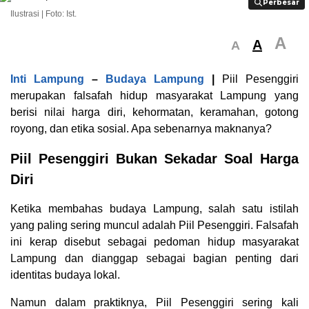
Perbesar
Perbesar
Ilustrasi | Foto: Ist.
A
A
A
Inti Lampung
–
Budaya Lampung
|
Piil Pesenggiri
merupakan falsafah hidup masyarakat Lampung yang
berisi nilai harga diri, kehormatan, keramahan, gotong
royong, dan etika sosial. Apa sebenarnya maknanya?
Piil Pesenggiri Bukan Sekadar Soal Harga
Diri
Ketika membahas budaya Lampung, salah satu istilah
yang paling sering muncul adalah Piil Pesenggiri. Falsafah
ini kerap disebut sebagai pedoman hidup masyarakat
Lampung dan dianggap sebagai bagian penting dari
identitas budaya lokal.
Namun dalam praktiknya, Piil Pesenggiri sering kali