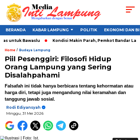
BERANDA
KABAR LAMPUNG
POLITIK
EKONOMI DAN BI
s untuk Bawaslu
Kondisi Makin Parah, Pemkot Bandar Lampung 
/
Home
Budaya Lampung
Piil Pesenggiri: Filosofi Hidup
Orang Lampung yang Sering
Disalahpahami
Falsafah ini tidak hanya berbicara tentang kehormatan atau
harga diri, tetapi juga mengandung nilai keramahan dan
tanggung jawab sosial.
Rodi Ediyansyah
Minggu, 31 Mei 2026