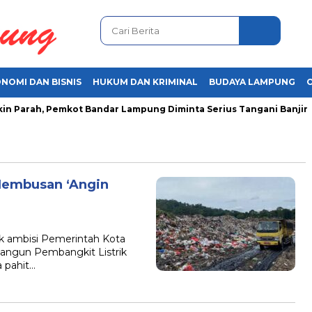
NOMI DAN BISNIS
HUKUM DAN KRIMINAL
BUDAYA LAMPUNG
ah, Pemkot Bandar Lampung Diminta Serius Tangani Banjir
A
Hembusan ‘Angin
ik ambisi Pemerintah Kota
ngun Pembangkit Listrik
a pahit…