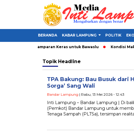
BERANDA
KABAR LAMPUNG
POLITIK
EKO
lat Politik, Tamparan Keras untuk Bawaslu
Kondisi Makin Par
Topik
Headline
TPA Bakung: Bau Busuk dari 
Sorga’ Sang Wali
Bandar Lampung
| Rabu, 13 Mei 2026 - 12:43
Inti Lampung – Bandar Lampung | Di bal
(Pemkot) Bandar Lampung untuk memba
Tenaga Sampah (PLTSa), tersimpan realit