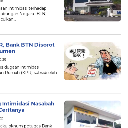
19
aan intimidasi terhadap
 Tabungan Negara (BTN)
culkan…
R, Bank BTN Disorot
sumen
0:28
s dugaan intimidasi
an Rumah (KPR) subsidi oleh
Intimidasi Nasabah
Ceritanya
22
rilaku oknum petugas Bank