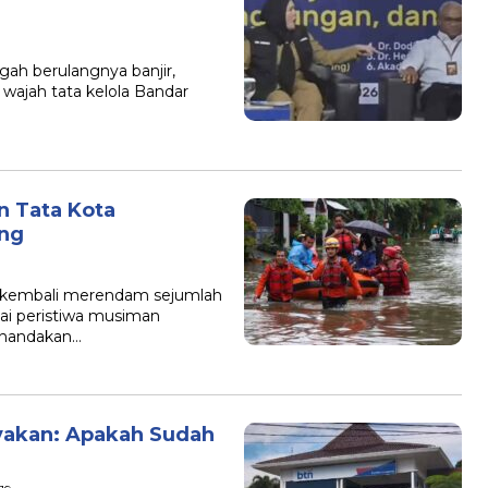
ah berulangnya banjir,
 wajah tata kelola Bandar
…
an Tata Kota
ng
r kembali merendam sejumlah
ai peristiwa musiman
enandakan…
yakan: Apakah Sudah