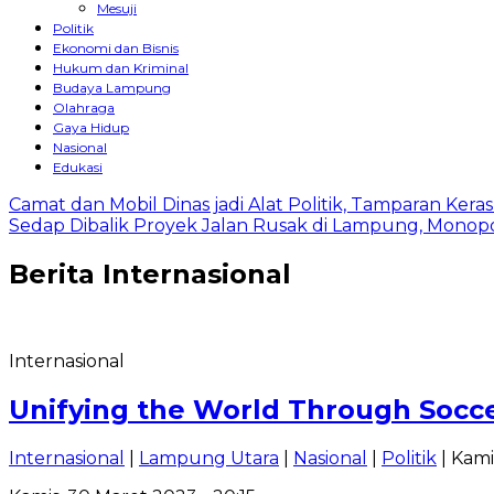
Mesuji
Politik
Ekonomi dan Bisnis
Hukum dan Kriminal
Budaya Lampung
Olahraga
Gaya Hidup
Nasional
Edukasi
Camat dan Mobil Dinas jadi Alat Politik, Tamparan Ker
Sedap Dibalik Proyek Jalan Rusak di Lampung, Monopo
Berita
Internasional
Internasional
Unifying the World Through Socce
Internasional
|
Lampung Utara
|
Nasional
|
Politik
| Kami