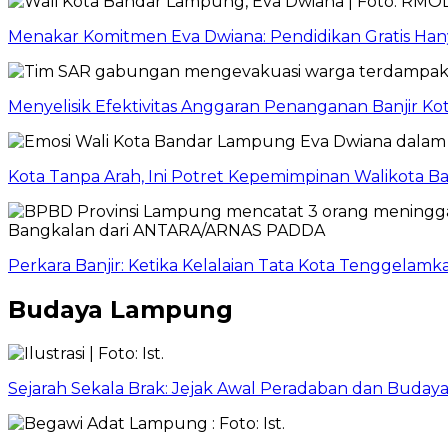
Menakar Komitmen Eva Dwiana: Pendidikan Gratis Hanya
Menyelisik Efektivitas Anggaran Penanganan Banjir 
Kota Tanpa Arah, Ini Potret Kepemimpinan Walikota 
Perkara Banjir: Ketika Kelalaian Tata Kota Tenggela
Budaya Lampung
Sejarah Sekala Brak: Jejak Awal Peradaban dan Buda