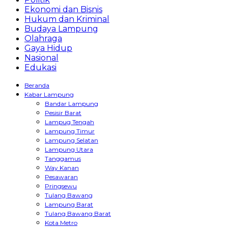
Ekonomi dan Bisnis
Hukum dan Kriminal
Budaya Lampung
Olahraga
Gaya Hidup
Nasional
Edukasi
Beranda
Kabar Lampung
Bandar Lampung
Pesisir Barat
Lampug Tengah
Lampung Timur
Lampung Selatan
Lampung Utara
Tanggamus
Way Kanan
Pesawaran
Pringsewu
Tulang Bawang
Lampung Barat
Tulang Bawang Barat
Kota Metro