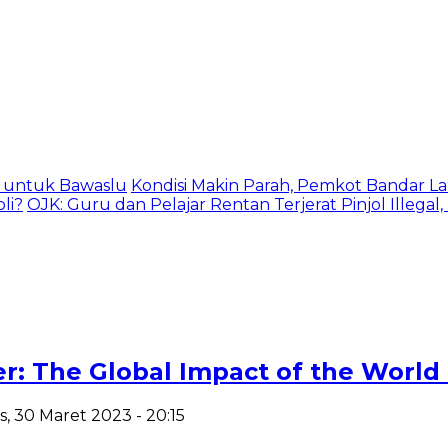
as untuk Bawaslu
Kondisi Makin Parah, Pemkot Bandar La
li?
OJK: Guru dan Pelajar Rentan Terjerat Pinjol Illegal
r: The Global Impact of the World
s, 30 Maret 2023 - 20:15