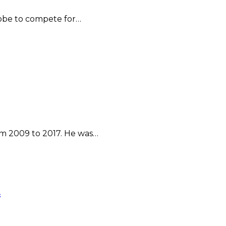
lobe to compete for…
om 2009 to 2017. He was…
t