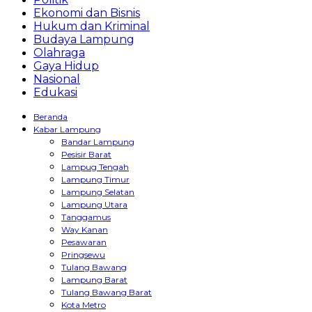
Ekonomi dan Bisnis
Hukum dan Kriminal
Budaya Lampung
Olahraga
Gaya Hidup
Nasional
Edukasi
Beranda
Kabar Lampung
Bandar Lampung
Pesisir Barat
Lampug Tengah
Lampung Timur
Lampung Selatan
Lampung Utara
Tanggamus
Way Kanan
Pesawaran
Pringsewu
Tulang Bawang
Lampung Barat
Tulang Bawang Barat
Kota Metro