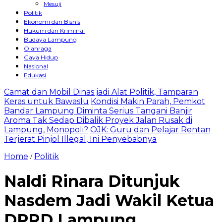
Mesuji
Politik
Ekonomi dan Bisnis
Hukum dan Kriminal
Budaya Lampung
Olahraga
Gaya Hidup
Nasional
Edukasi
Camat dan Mobil Dinas jadi Alat Politik, Tamparan
Keras untuk Bawaslu
Kondisi Makin Parah, Pemkot
Bandar Lampung Diminta Serius Tangani Banjir
Aroma Tak Sedap Dibalik Proyek Jalan Rusak di
Lampung, Monopoli?
OJK: Guru dan Pelajar Rentan
Terjerat Pinjol Illegal, Ini Penyebabnya
Home
Politik
/
Naldi Rinara Ditunjuk
Nasdem Jadi Wakil Ketua
DPRD Lampung