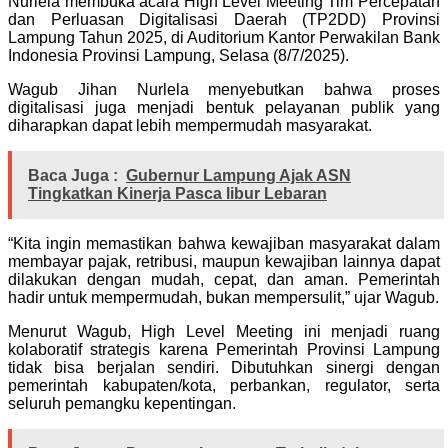
Nurlela membuka acara High Level Meeting Tim Percepatan
dan Perluasan Digitalisasi Daerah (TP2DD) Provinsi
Lampung Tahun 2025, di Auditorium Kantor Perwakilan Bank
Indonesia Provinsi Lampung, Selasa (8/7/2025).
Wagub Jihan Nurlela menyebutkan bahwa proses
digitalisasi juga menjadi bentuk pelayanan publik yang
diharapkan dapat lebih mempermudah masyarakat.
Baca Juga :
Gubernur Lampung Ajak ASN
Tingkatkan Kinerja Pasca libur Lebaran
“Kita ingin memastikan bahwa kewajiban masyarakat dalam
membayar pajak, retribusi, maupun kewajiban lainnya dapat
dilakukan dengan mudah, cepat, dan aman. Pemerintah
hadir untuk mempermudah, bukan mempersulit,” ujar Wagub.
Menurut Wagub, High Level Meeting ini menjadi ruang
kolaboratif strategis karena Pemerintah Provinsi Lampung
tidak bisa berjalan sendiri. Dibutuhkan sinergi dengan
pemerintah kabupaten/kota, perbankan, regulator, serta
seluruh pemangku kepentingan.