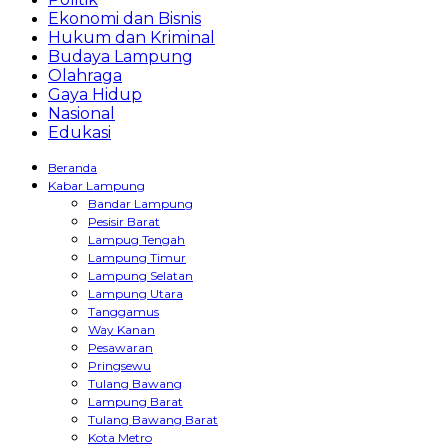
Ekonomi dan Bisnis
Hukum dan Kriminal
Budaya Lampung
Olahraga
Gaya Hidup
Nasional
Edukasi
Beranda
Kabar Lampung
Bandar Lampung
Pesisir Barat
Lampug Tengah
Lampung Timur
Lampung Selatan
Lampung Utara
Tanggamus
Way Kanan
Pesawaran
Pringsewu
Tulang Bawang
Lampung Barat
Tulang Bawang Barat
Kota Metro