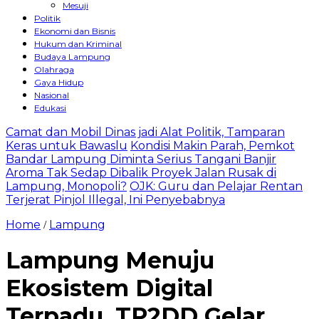
Mesuji
Politik
Ekonomi dan Bisnis
Hukum dan Kriminal
Budaya Lampung
Olahraga
Gaya Hidup
Nasional
Edukasi
Camat dan Mobil Dinas jadi Alat Politik, Tamparan
Keras untuk Bawaslu
Kondisi Makin Parah, Pemkot
Bandar Lampung Diminta Serius Tangani Banjir
Aroma Tak Sedap Dibalik Proyek Jalan Rusak di
Lampung, Monopoli?
OJK: Guru dan Pelajar Rentan
Terjerat Pinjol Illegal, Ini Penyebabnya
Home
Lampung
/
Lampung Menuju
Ekosistem Digital
Terpadu, TP2DD Gelar