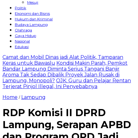
Mesuji
Politik
Ekonomi dan Bisnis
Hukum dan Kriminal
Budaya Lampung
Olahraga
Gaya Hidup
Nasional
Edukasi
Camat dan Mobil Dinas jadi Alat Politik, Tamparan
Keras untuk Bawaslu
Kondisi Makin Parah, Pemkot
Bandar Lampung Diminta Serius Tangani Banjir
Aroma Tak Sedap Dibalik Proyek Jalan Rusak di
Lampung, Monopoli?
OJK: Guru dan Pelajar Rentan
Terjerat Pinjol Illegal, Ini Penyebabnya
Home
Lampung
/
RDP Komisi II DPRD
Lampung, Serapan APBD
dan Program OPD Jadi