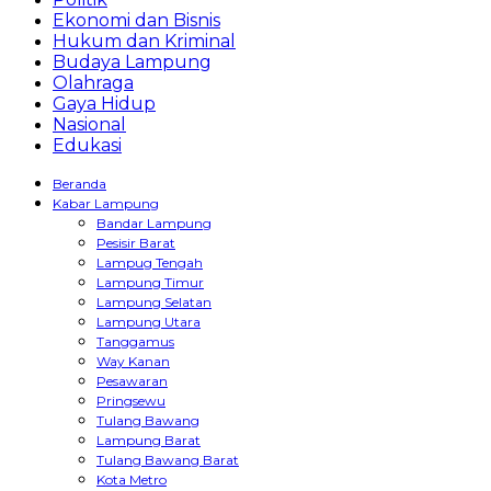
Ekonomi dan Bisnis
Hukum dan Kriminal
Budaya Lampung
Olahraga
Gaya Hidup
Nasional
Edukasi
Beranda
Kabar Lampung
Bandar Lampung
Pesisir Barat
Lampug Tengah
Lampung Timur
Lampung Selatan
Lampung Utara
Tanggamus
Way Kanan
Pesawaran
Pringsewu
Tulang Bawang
Lampung Barat
Tulang Bawang Barat
Kota Metro