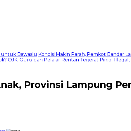
as untuk Bawaslu
Kondisi Makin Parah, Pemkot Bandar La
li?
OJK: Guru dan Pelajar Rentan Terjerat Pinjol Illegal
ak, Provinsi Lampung Pert