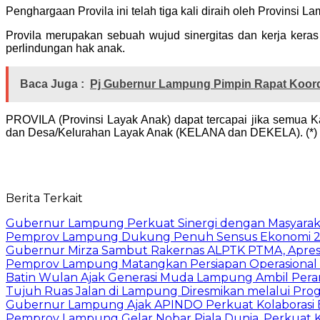
Penghargaan Provila ini telah tiga kali diraih oleh Provinsi
Provila merupakan sebuah wujud sinergitas dan kerja ker
perlindungan hak anak.
Baca Juga :
Pj Gubernur Lampung Pimpin Rapat Koord
PROVILA (Provinsi Layak Anak) dapat tercapai jika semua
dan Desa/Kelurahan Layak Anak (KELANA dan DEKELA). (*)
Berita Terkait
Gubernur Lampung Perkuat Sinergi dengan Masyaraka
Pemprov Lampung Dukung Penuh Sensus Ekonomi 2
Gubernur Mirza Sambut Rakernas ALPTK PTMA, Apresi
Pemprov Lampung Matangkan Persiapan Operasional 
Batin Wulan Ajak Generasi Muda Lampung Ambil Pe
Tujuh Ruas Jalan di Lampung Diresmikan melalui Prog
Gubernur Lampung Ajak APINDO Perkuat Kolaborasi 
Pemprov Lampung Gelar Nobar Piala Dunia, Perkuat 