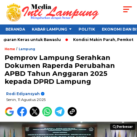
BERANDA
KABAR LAMPUNG
POLITIK
EKONOMI DAN BI
paran Keras untuk Bawaslu
Kondisi Makin Parah, Pemkot Band
/
Home
Lampung
Pemprov Lampung Serahkan
Dokumen Raperda Perubahan
APBD Tahun Anggaran 2025
kepada DPRD Lampung
Rodi Ediyansyah
Senin, 11 Agustus 2025
Perbesar
Perbesar