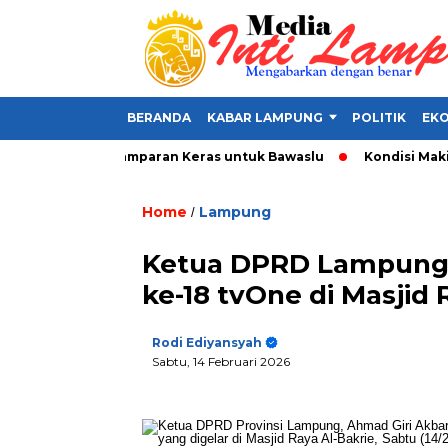
BERANDA
KABAR LAMPUNG
POLITIK
EKO
Alat Politik, Tamparan Keras untuk Bawaslu
Kondisi Makin Pa
Home
Lampung
/
Ketua DPRD Lampung 
ke-18 tvOne di Masjid 
Rodi Ediyansyah
Sabtu, 14 Februari 2026