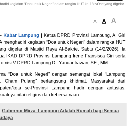
diri kegiatan “Doa untuk Negeri” dalam rangka HUT ke-18 tvOne yang digelar
A
A
A
–
Kabar Lampung
|
Ketua DPRD Provinsi Lampung, A. Giri
A menghadiri kegiatan “Doa untuk Negeri” dalam rangka HUT
ng digelar di Masjid Raya Al-Bakrie, Sabtu (14/2/2026). Ia
ua IKAD DPRD Provinsi Lampung Irene Fransisca Giri serta
 Komisi V DPRD Lampung Dr. Yanuar Irawan, SE., MM.
ema “Doa untuk Negeri” dengan semangat lokal “Lampung
, Gham Pulang” berlangsung khidmat. Masyarakat dari
paten/kota se-Provinsi Lampung hadir dengan antusias,
uatnya nilai religius dan kebersamaan.
Gubernur Mirza: Lampung Adalah Rumah bagi Semua
udaya