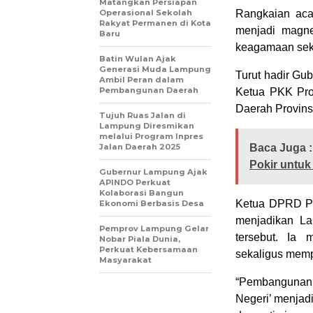
Matangkan Persiapan
Operasional Sekolah
Rangkaian aca
Rakyat Permanen di Kota
menjadi magne
Baru
keagamaan seka
Batin Wulan Ajak
Generasi Muda Lampung
Turut hadir Gu
Ambil Peran dalam
Pembangunan Daerah
Ketua PKK Pro
Daerah Provinsi
Tujuh Ruas Jalan di
Lampung Diresmikan
melalui Program Inpres
Jalan Daerah 2025
Baca Juga :
Pokir untu
Gubernur Lampung Ajak
APINDO Perkuat
Kolaborasi Bangun
Ketua DPRD Pr
Ekonomi Berbasis Desa
menjadikan La
Pemprov Lampung Gelar
tersebut. Ia 
Nobar Piala Dunia,
Perkuat Kebersamaan
sekaligus memp
Masyarakat
“Pembangunan ti
Negeri’ menjad