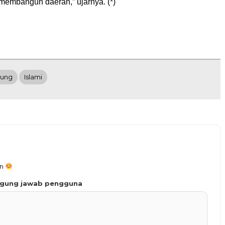
membangun daerah,” ujarnya. (*)
ung
Islami
an
ggung jawab pengguna