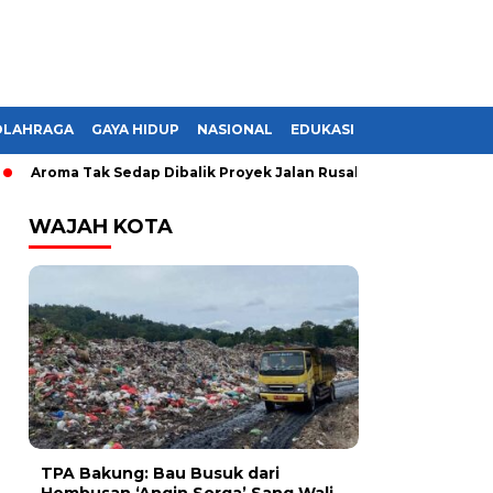
OLAHRAGA
GAYA HIDUP
NASIONAL
EDUKASI
roma Tak Sedap Dibalik Proyek Jalan Rusak di Lampung, Monopoli
WAJAH KOTA
TPA Bakung: Bau Busuk dari
Hembusan ‘Angin Sorga’ Sang Wali