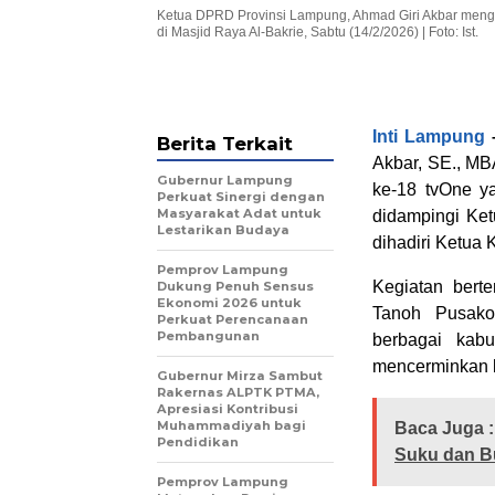
Ketua DPRD Provinsi Lampung, Ahmad Giri Akbar mengha
di Masjid Raya Al-Bakrie, Sabtu (14/2/2026) | Foto: Ist.
Inti Lampung
Berita Terkait
Akbar, SE., MB
Gubernur Lampung
ke-18 tvOne ya
Perkuat Sinergi dengan
Masyarakat Adat untuk
didampingi Ket
Lestarikan Budaya
dihadiri Ketua
Pemprov Lampung
Kegiatan bert
Dukung Penuh Sensus
Ekonomi 2026 untuk
Tanoh Pusako
Perkuat Perencanaan
Pembangunan
berbagai kabu
mencerminkan k
Gubernur Mirza Sambut
Rakernas ALPTK PTMA,
Apresiasi Kontribusi
Muhammadiyah bagi
Baca Juga :
Pendidikan
Suku dan B
Pemprov Lampung