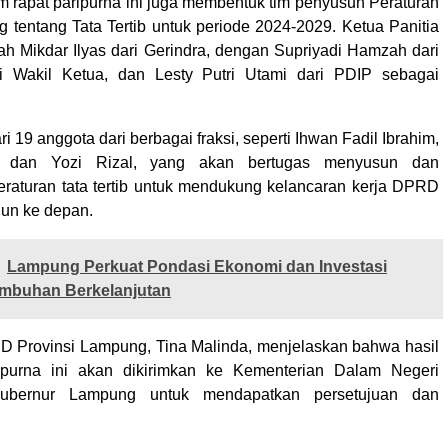
am rapat paripurna ini juga membentuk tim penyusun Peraturan
entang Tata Tertib untuk periode 2024-2029. Ketua Panitia
h Mikdar Ilyas dari Gerindra, dengan Supriyadi Hamzah dari
i Wakil Ketua, dan Lesty Putri Utami dari PDIP sebagai
dari 19 anggota dari berbagai fraksi, seperti Ihwan Fadil Ibrahim,
, dan Yozi Rizal, yang akan bertugas menyusun dan
raturan tata tertib untuk mendukung kelancaran kerja DPRD
hun ke depan.
‎‎Lampung Perkuat Pondasi Ekonomi dan Investasi
umbuhan Berkelanjutan
D Provinsi Lampung, Tina Malinda, menjelaskan bahwa hasil
ipurna ini akan dikirimkan ke Kementerian Dalam Negeri
Gubernur Lampung untuk mendapatkan persetujuan dan