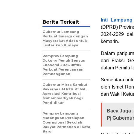
Inti Lampung
Berita Terkait
(DPRD) Provins
Gubernur Lampung
2024-2029 dal
Perkuat Sinergi dengan
Masyarakat Adat untuk
kemarin.
Lestarikan Budaya
Dalam paripur
Pemprov Lampung
dari Fraksi G
Dukung Penuh Sensus
Ekonomi 2026 untuk
dalam Pemilu le
Perkuat Perencanaan
Pembangunan
Sementara untuk
Gubernur Mirza Sambut
oleh Ismet Ron
Rakernas ALPTK PTMA,
Apresiasi Kontribusi
dan Wakil Ketu
Muhammadiyah bagi
Pendidikan
Baca Juga :
Pemprov Lampung
Pj Gubernu
Matangkan Persiapan
Operasional Sekolah
Rakyat Permanen di Kota
Baru