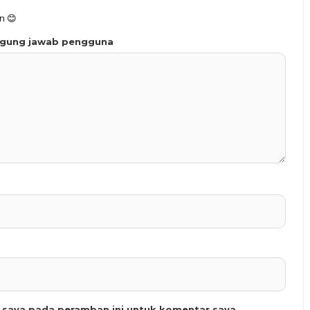
n 😊
ggung jawab pengguna
b saya pada peramban ini untuk komentar saya