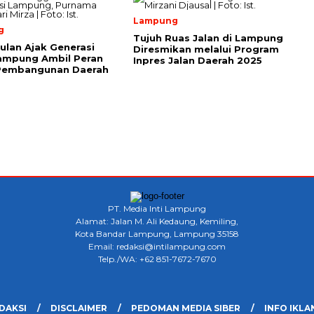
Lampung
g
Tujuh Ruas Jalan di Lampung
ulan Ajak Generasi
Diresmikan melalui Program
ampung Ambil Peran
Inpres Jalan Daerah 2025
Pembangunan Daerah
PT. Media Inti Lampung
Alamat: Jalan M. Ali Kedaung, Kemiling,
Kota Bandar Lampung, Lampung 35158
Email: redaksi@intilampung.com
Telp./WA: +62 851-7672-7670
DAKSI
DISCLAIMER
PEDOMAN MEDIA SIBER
INFO IKLA