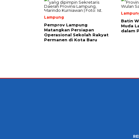
Lampun
Lampung
Batin W
Pemprov Lampung
Muda L
Matangkan Persiapan
dalam 
Operasional Sekolah Rakyat
Permanen di Kota Baru
RE