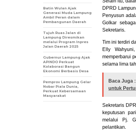
Selain itu, dal
DPRD Lampung t
Batin Wulan Ajak
Generasi Muda Lampung
Penyusun adala
Ambil Peran dalam
Pembangunan Daerah
Golkar sebaga
Sekretaris.
Tujuh Ruas Jalan di
Lampung Diresmikan
Tim ini terdiri 
melalui Program Inpres
Jalan Daerah 2025
Elly Wahyuni
memperbarui pe
Gubernur Lampung Ajak
APINDO Perkuat
selama lima ta
Kolaborasi Bangun
Ekonomi Berbasis Desa
Baca Juga :
Pemprov Lampung Gelar
Nobar Piala Dunia,
untuk Pert
Perkuat Kebersamaan
Masyarakat
Sekretaris DPR
keputusan par
melalui Pj. 
pelantikan.