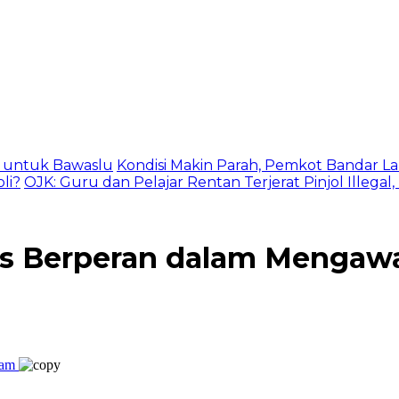
as untuk Bawaslu
Kondisi Makin Parah, Pemkot Bandar La
li?
OJK: Guru dan Pelajar Rentan Terjerat Pinjol Illegal
rs Berperan dalam Mengawa