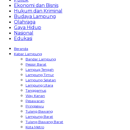
Ekonomi dan Bisnis
Hukum dan Kriminal
Budaya Lampung
Olahraga
Gaya Hidup
Nasional
Edukasi
Beranda
Kabar Lampung
Bandar Lampung
Pesisir Barat
Lampug Tengah
Lampung Timur
Lampung Selatan
Lampung Utara
Tanggamus
Way Kanan
Pesawaran
Pringsewu
Tulang Bawang
Lampung Barat
Tulang Bawang Barat
Kota Metro