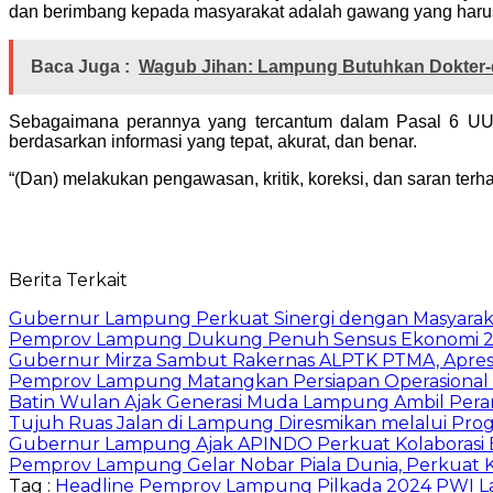
dan berimbang kepada masyarakat adalah gawang yang harus 
Baca Juga :
Wagub Jihan: Lampung Butuhkan Dokter-
Sebagaimana perannya yang tercantum dalam Pasal 6 UU
berdasarkan informasi yang tepat, akurat, dan benar.
“(Dan) melakukan pengawasan, kritik, koreksi, dan saran te
Berita Terkait
Gubernur Lampung Perkuat Sinergi dengan Masyaraka
Pemprov Lampung Dukung Penuh Sensus Ekonomi 2
Gubernur Mirza Sambut Rakernas ALPTK PTMA, Apresi
Pemprov Lampung Matangkan Persiapan Operasional 
Batin Wulan Ajak Generasi Muda Lampung Ambil Pe
Tujuh Ruas Jalan di Lampung Diresmikan melalui Prog
Gubernur Lampung Ajak APINDO Perkuat Kolaborasi 
Pemprov Lampung Gelar Nobar Piala Dunia, Perkuat 
Tag :
Headline
Pemprov Lampung
Pilkada 2024
PWI 