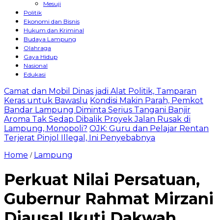
Mesuji
Politik
Ekonomi dan Bisnis
Hukum dan Kriminal
Budaya Lampung
Olahraga
Gaya Hidup
Nasional
Edukasi
Camat dan Mobil Dinas jadi Alat Politik, Tamparan
Keras untuk Bawaslu
Kondisi Makin Parah, Pemkot
Bandar Lampung Diminta Serius Tangani Banjir
Aroma Tak Sedap Dibalik Proyek Jalan Rusak di
Lampung, Monopoli?
OJK: Guru dan Pelajar Rentan
Terjerat Pinjol Illegal, Ini Penyebabnya
Home
Lampung
/
Perkuat Nilai Persatuan,
Gubernur Rahmat Mirzani
Djausal Ikuti Dakwah