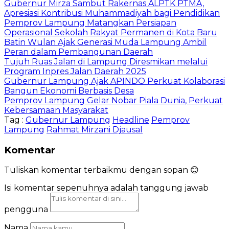
Gubernur Mirza Sambut Rakernas ALPTK PTMA,
Apresiasi Kontribusi Muhammadiyah bagi Pendidikan
Pemprov Lampung Matangkan Persiapan
Operasional Sekolah Rakyat Permanen di Kota Baru
Batin Wulan Ajak Generasi Muda Lampung Ambil
Peran dalam Pembangunan Daerah
Tujuh Ruas Jalan di Lampung Diresmikan melalui
Program Inpres Jalan Daerah 2025
Gubernur Lampung Ajak APINDO Perkuat Kolaborasi
Bangun Ekonomi Berbasis Desa
Pemprov Lampung Gelar Nobar Piala Dunia, Perkuat
Kebersamaan Masyarakat
Tag :
Gubernur Lampung
Headline
Pemprov
Lampung
Rahmat Mirzani Djausal
Komentar
Tuliskan komentar terbaikmu dengan sopan 😊
Isi komentar sepenuhnya adalah tanggung jawab
pengguna
Nama