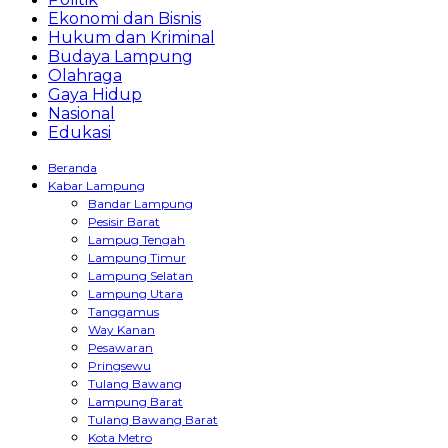
Ekonomi dan Bisnis
Hukum dan Kriminal
Budaya Lampung
Olahraga
Gaya Hidup
Nasional
Edukasi
Beranda
Kabar Lampung
Bandar Lampung
Pesisir Barat
Lampug Tengah
Lampung Timur
Lampung Selatan
Lampung Utara
Tanggamus
Way Kanan
Pesawaran
Pringsewu
Tulang Bawang
Lampung Barat
Tulang Bawang Barat
Kota Metro