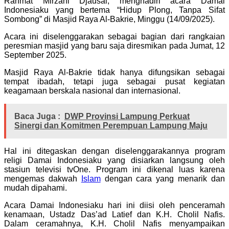
Rahmat Mirzani Djausal, menghadiri acara Damai
Indonesiaku yang bertema “Hidup Plong, Tanpa Sifat
Sombong” di Masjid Raya Al-Bakrie, Minggu (14/09/2025).
Acara ini diselenggarakan sebagai bagian dari rangkaian
peresmian masjid yang baru saja diresmikan pada Jumat, 12
September 2025.
Masjid Raya Al-Bakrie tidak hanya difungsikan sebagai
tempat ibadah, tetapi juga sebagai pusat kegiatan
keagamaan berskala nasional dan internasional.
Baca Juga :
DWP Provinsi Lampung Perkuat
Sinergi dan Komitmen Perempuan Lampung Maju
Hal ini ditegaskan dengan diselenggarakannya program
religi Damai Indonesiaku yang disiarkan langsung oleh
stasiun televisi tvOne. Program ini dikenal luas karena
mengemas dakwah
Islam
dengan cara yang menarik dan
mudah dipahami.
Acara Damai Indonesiaku hari ini diisi oleh penceramah
kenamaan, Ustadz Das’ad Latief dan K.H. Cholil Nafis.
Dalam ceramahnya, K.H. Cholil Nafis menyampaikan