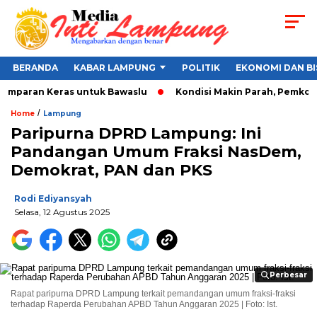
BERANDA
KABAR LAMPUNG
POLITIK
EKONOMI DAN BI
Tamparan Keras untuk Bawaslu
Kondisi Makin Parah, Pemkot B
/
Home
Lampung
Paripurna DPRD Lampung: Ini
Pandangan Umum Fraksi NasDem,
Demokrat, PAN dan PKS
Rodi Ediyansyah
Selasa, 12 Agustus 2025
Perbesar
Perbesar
Rapat paripurna DPRD Lampung terkait pemandangan umum fraksi-fraksi
terhadap Raperda Perubahan APBD Tahun Anggaran 2025 | Foto: Ist.