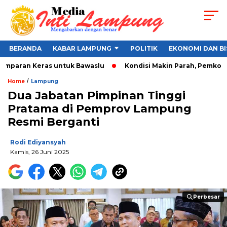
BERANDA
KABAR LAMPUNG
POLITIK
EKONOMI DAN BI
amparan Keras untuk Bawaslu
Kondisi Makin Parah, Pemkot Ba
/
Home
Lampung
Dua Jabatan Pimpinan Tinggi
Pratama di Pemprov Lampung
Resmi Berganti
Rodi Ediyansyah
Kamis, 26 Juni 2025
Perbesar
Perbesar