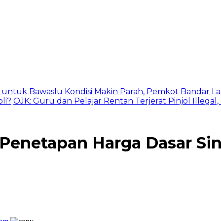
as untuk Bawaslu
Kondisi Makin Parah, Pemkot Bandar La
li?
OJK: Guru dan Pelajar Rentan Terjerat Pinjol Illegal
Penetapan Harga Dasar Si