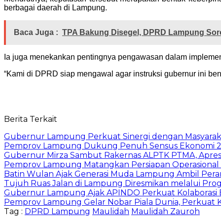
berbagai daerah di Lampung.
Baca Juga :
TPA Bakung Disegel, DPRD Lampung Sor
Ia juga menekankan pentingnya pengawasan dalam implementas
“Kami di DPRD siap mengawal agar instruksi gubernur ini benar
Berita Terkait
Gubernur Lampung Perkuat Sinergi dengan Masyaraka
Pemprov Lampung Dukung Penuh Sensus Ekonomi 2
Gubernur Mirza Sambut Rakernas ALPTK PTMA, Apresi
Pemprov Lampung Matangkan Persiapan Operasional 
Batin Wulan Ajak Generasi Muda Lampung Ambil Pe
Tujuh Ruas Jalan di Lampung Diresmikan melalui Prog
Gubernur Lampung Ajak APINDO Perkuat Kolaborasi 
Pemprov Lampung Gelar Nobar Piala Dunia, Perkuat 
Tag :
DPRD Lampung
Maulidah
Maulidah Zauroh