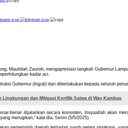
.
g, Maulidah Zauroh, mengapresiasi langkah Gubernur Lampu
perhitungkan kadar aci.
truksi Gubernur (Ingub) dan diberlakukan kepada seluruh peru
Lingkungan dan Mitigasi Konflik Satwa di Way Kambas
enar-benar dijalankan secara konsisten, Insyaallah akan menj
ang merugikan,” kata dia, Senin (5/5/2025).
akan pemerintah daerah terhadap nasib petani singkong, yang