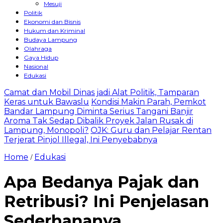
Mesuji
Politik
Ekonomi dan Bisnis
Hukum dan Kriminal
Budaya Lampung
Olahraga
Gaya Hidup
Nasional
Edukasi
Camat dan Mobil Dinas jadi Alat Politik, Tamparan
Keras untuk Bawaslu
Kondisi Makin Parah, Pemkot
Bandar Lampung Diminta Serius Tangani Banjir
Aroma Tak Sedap Dibalik Proyek Jalan Rusak di
Lampung, Monopoli?
OJK: Guru dan Pelajar Rentan
Terjerat Pinjol Illegal, Ini Penyebabnya
Home
Edukasi
/
Apa Bedanya Pajak dan
Retribusi? Ini Penjelasan
Sederhananya