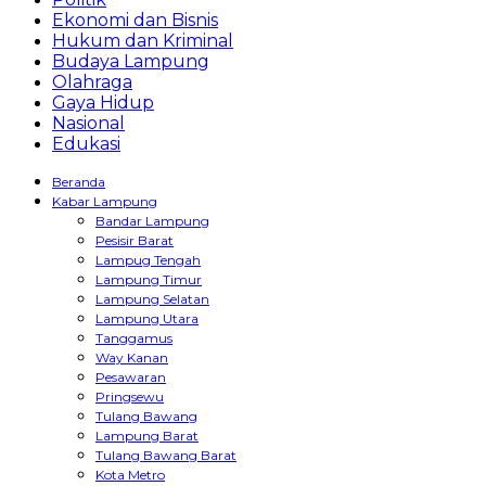
Ekonomi dan Bisnis
Hukum dan Kriminal
Budaya Lampung
Olahraga
Gaya Hidup
Nasional
Edukasi
Beranda
Kabar Lampung
Bandar Lampung
Pesisir Barat
Lampug Tengah
Lampung Timur
Lampung Selatan
Lampung Utara
Tanggamus
Way Kanan
Pesawaran
Pringsewu
Tulang Bawang
Lampung Barat
Tulang Bawang Barat
Kota Metro