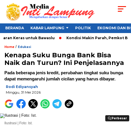
BERANDA
KABAR LAMPUNG
POLITIK
EKONOMI DAN BI
aran Keras untuk Bawaslu
Kondisi Makin Parah, Pemkot Banda
/
Home
Edukasi
Kenapa Suku Bunga Bank Bisa
Naik dan Turun? Ini Penjelasannya
Pada beberapa jenis kredit, perubahan tingkat suku bunga
dapat memengaruhi jumlah cicilan yang harus dibayar.
Rodi Ediyansyah
Minggu, 31 Mei 2026
Perbesar
Perbesar
Ilustrasi | Foto: Ist.