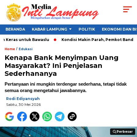
BERANDA
KABAR LAMPUNG
POLITIK
EKONOMI DAN BI
Keras untuk Bawaslu
Kondisi Makin Parah, Pemkot Bandar Lam
/
Home
Edukasi
Kenapa Bank Menyimpan Uang
Masyarakat? Ini Penjelasan
Sederhananya
Pertanyaan ini mungkin terdengar sederhana, tetapi tidak
semua orang mengetahui jawabannya.
Rodi Ediyansyah
Sabtu, 30 Mei 2026
Perbesar
Perbesar