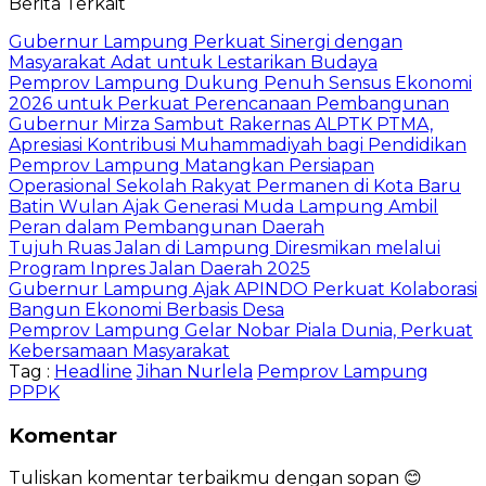
Berita Terkait
Gubernur Lampung Perkuat Sinergi dengan
Masyarakat Adat untuk Lestarikan Budaya
Pemprov Lampung Dukung Penuh Sensus Ekonomi
2026 untuk Perkuat Perencanaan Pembangunan
Gubernur Mirza Sambut Rakernas ALPTK PTMA,
Apresiasi Kontribusi Muhammadiyah bagi Pendidikan
Pemprov Lampung Matangkan Persiapan
Operasional Sekolah Rakyat Permanen di Kota Baru
Batin Wulan Ajak Generasi Muda Lampung Ambil
Peran dalam Pembangunan Daerah
Tujuh Ruas Jalan di Lampung Diresmikan melalui
Program Inpres Jalan Daerah 2025
Gubernur Lampung Ajak APINDO Perkuat Kolaborasi
Bangun Ekonomi Berbasis Desa
Pemprov Lampung Gelar Nobar Piala Dunia, Perkuat
Kebersamaan Masyarakat
Tag :
Headline
Jihan Nurlela
Pemprov Lampung
PPPK
Komentar
Tuliskan komentar terbaikmu dengan sopan 😊