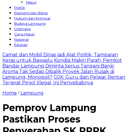
Mesuji
Politik
Ekonomi dan Bisnis
Hukum dan Kriminal
Budaya Lampung
Olahraga
Gaya Hidup
Nasional
Edukasi
Camat dan Mobil Dinas jadi Alat Politik, Tamparan
Keras untuk Bawaslu
Kondisi Makin Parah, Pemkot
Bandar Lampung Diminta Serius Tangani Banjir
Aroma Tak Sedap Dibalik Proyek Jalan Rusak di
Lampung, Monopoli?
OJK: Guru dan Pelajar Rentan
Terjerat Pinjol Illegal, Ini Penyebabnya
Home
Lampung
/
Pemprov Lampung
Pastikan Proses
Penyerahan SK PPPK