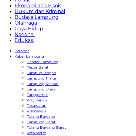
Ekonomi dan Bisnis
Hukum dan Kriminal
Budaya Lampung
Olahraga
Gaya Hidup
Nasional
Edukasi
Beranda
Kabar Lampung
Bandar Lampung
Pesisir Barat
Lampug Tengah
Lampung Timur
Lampung Selatan
Lampung Utara
Tanggamus
Way Kanan
Pesawaran
Pringsewu
Tulang Bawang
Lampung Barat
Tulang Bawang Barat
Kota Metro