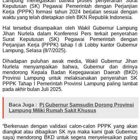
Lampung menegaskan bahwa proses penyerahan Surat
Keputusan (SK) Pegawai Pemerintah dengan Perjanjian
Kerja (PPPK) formasi tahun 2024 berjalan sesuai dengan
waktu yang telah ditetapkan oleh BKN Republik Indonesia.
Hal tersebut disampaikan oleh Wakil Gubernur Lampung
Jihan Nurlela dalam Konferensi Pers terkait penyerahan
Surat Keputusan (SK) Pegawai Pemerintah dengan
Perjanjian Kerja (PPPK) tahap I di Lobby kantor Gubernur
Lampung, Selasa (8/7/2025).
Dihadapan puluhan awak media, Wakil Gubernur Jihan
Nurlela menyampaikan bahwa, Gubernur dan dirinya
mendorong Kepala Badan Kepegawaian Daerah (BKD)
Provinsi Lampung untuk melaksanakan penyerahan SK
PPPK Tahap I Pemerintah Provinsi Lampung paling lambat
pada akhir bulan Juli 2025.
Baca Juga :
Pj Gubernur Samsudin Dorong Provinsi
Lampung Miliki Rumah Sakit Khusus
“Berkenaan dengan validasi calon-calon PPPK yang akan
diangkat atau dibagikan SK nya maka kami (pak Gubernur,
saya) mendorong BKD untuk segera menyelesaikan paling