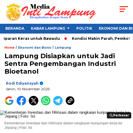
BERANDA
KABAR LAMPUNG
POLITIK
EKONOMI DAN BI
mparan Keras untuk Bawaslu
Kondisi Makin Parah, Pemkot Ban
/
/
Home
Ekonomi dan Bisnis
Lampung
Lampung Disiapkan untuk Jadi
Sentra Pengembangan Industri
Bioetanol
Rodi Ediyansyah
Senin, 10 November 2025
Perbesar
Perbesar
Kementerian Investasi dan Hilirisasi dalam rangkaian kunjungan kerja ke
Jepang | Foto: Ist.