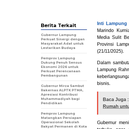
Inti Lampung
Berita Terkait
Marindo Kurn
Gubernur Lampung
Media Sulit B
Perkuat Sinergi dengan
Masyarakat Adat untuk
Provinsi Lamp
Lestarikan Budaya
(21/11/2025).
Pemprov Lampung
Dalam sambut
Dukung Penuh Sensus
Ekonomi 2026 untuk
Lampung Rahma
Perkuat Perencanaan
Pembangunan
keberlangsunga
bisnis.
Gubernur Mirza Sambut
Rakernas ALPTK PTMA,
Apresiasi Kontribusi
Muhammadiyah bagi
Baca Juga :
Pendidikan
Rumah untu
Pemprov Lampung
Matangkan Persiapan
Operasional Sekolah
Gubernur meni
Rakyat Permanen di Kota