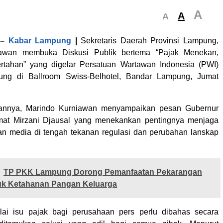
A
A
A
–
Kabar Lampung
|
Sekretaris Daerah Provinsi Lampung,
iawan membuka Diskusi Publik bertema “Pajak Menekan,
ertahan” yang digelar Persatuan Wartawan Indonesia (PWI)
ung di Ballroom Swiss-Belhotel, Bandar Lampung, Jumat
annya, Marindo Kurniawan menyampaikan pesan Gubernur
t Mirzani Djausal yang menekankan pentingnya menjaga
n media di tengah tekanan regulasi dan perubahan lanskap
TP PKK Lampung Dorong Pemanfaatan Pekarangan
k Ketahanan Pangan Keluarga
lai isu pajak bagi perusahaan pers perlu dibahas secara