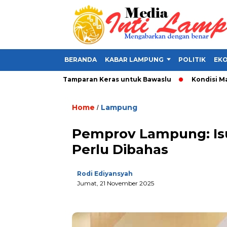
BERANDA
KABAR LAMPUNG
POLITIK
EKO
 Alat Politik, Tamparan Keras untuk Bawaslu
Kondisi Makin P
Home
Lampung
/
Pemprov Lampung: Isu
Perlu Dibahas
Rodi Ediyansyah
Jumat, 21 November 2025