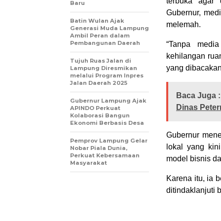
terbuka agar 
Baru
Gubernur, medi
Batin Wulan Ajak
melemah.
Generasi Muda Lampung
Ambil Peran dalam
Pembangunan Daerah
“Tanpa media
kehilangan ruan
Tujuh Ruas Jalan di
yang dibacaka
Lampung Diresmikan
melalui Program Inpres
Jalan Daerah 2025
Baca Juga :
Gubernur Lampung Ajak
Dinas Pete
APINDO Perkuat
Kolaborasi Bangun
Ekonomi Berbasis Desa
Gubernur mene
Pemprov Lampung Gelar
lokal yang kin
Nobar Piala Dunia,
Perkuat Kebersamaan
model bisnis da
Masyarakat
Karena itu, ia 
ditindaklanjuti