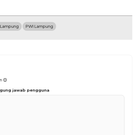
 Lampung
PWI Lampung
n 😊
ggung jawab pengguna