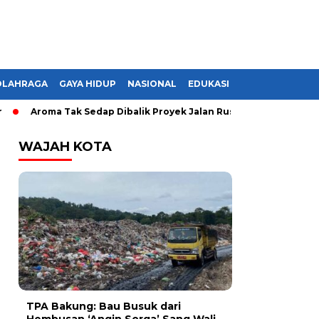
OLAHRAGA
GAYA HIDUP
NASIONAL
EDUKASI
Aroma Tak Sedap Dibalik Proyek Jalan Rusak di Lampung, Mono
WAJAH KOTA
TPA Bakung: Bau Busuk dari
Hembusan ‘Angin Sorga’ Sang Wali