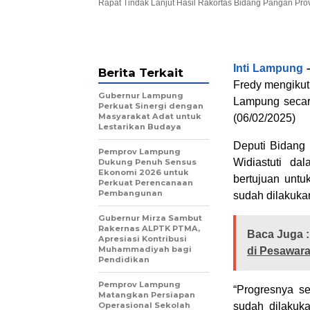
Rapat Tindak Lanjut Hasil Rakortas Bidang Pangan Provi
Inti Lampung
Berita Terkait
Fredy mengikut
Gubernur Lampung
Lampung secara
Perkuat Sinergi dengan
Masyarakat Adat untuk
(06/02/2025)
Lestarikan Budaya
Deputi Bidang
Pemprov Lampung
Widiastuti da
Dukung Penuh Sensus
Ekonomi 2026 untuk
bertujuan untu
Perkuat Perencanaan
Pembangunan
sudah dilakuk
Gubernur Mirza Sambut
Rakernas ALPTK PTMA,
Baca Juga :
Apresiasi Kontribusi
Muhammadiyah bagi
di Pesawara
Pendidikan
Pemprov Lampung
“Progresnya se
Matangkan Persiapan
Operasional Sekolah
sudah dilakuk