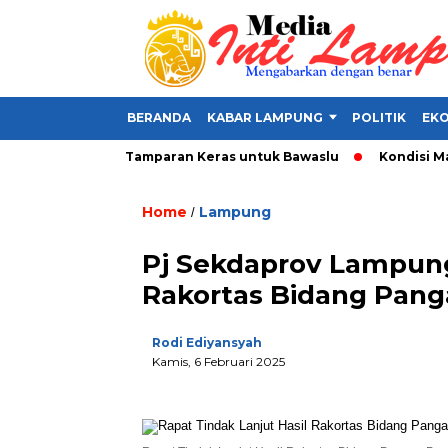
BERANDA
KABAR LAMPUNG
POLITIK
EKO
di Alat Politik, Tamparan Keras untuk Bawaslu
Kondisi Makin
Home
Lampung
/
Pj Sekdaprov Lampung
Rakortas Bidang Pan
Rodi Ediyansyah
Kamis, 6 Februari 2025