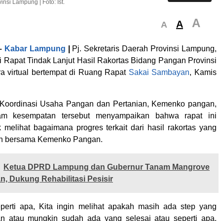
nsi Lampung | Foto: Ist.
A
A
A
–
Kabar Lampung
|
Pj. Sekretaris Daerah Provinsi Lampung,
i Rapat Tindak Lanjut Hasil Rakortas Bidang Pangan Provinsi
 virtual bertempat di Ruang Rapat
Sakai Sambayan
, Kamis
 Koordinasi Usaha Pangan dan Pertanian, Kemenko pangan,
lam kesempatan tersebut menyampaikan bahwa rapat ini
k melihat bagaimana progres terkait dari hasil rakortas yang
an bersama Kemenko Pangan.
Ketua DPRD Lampung dan Gubernur Tanam Mangrove
n, Dukung Rehabilitasi Pesisir
perti apa, Kita ingin melihat apakah masih ada step yang
an atau mungkin sudah ada yang selesai atau seperti apa,