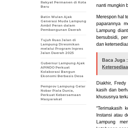
Rakyat Permanen di Kota
nanti mungkin b
Baru
Merespon hal t
Batin Wulan Ajak
Generasi Muda Lampung
paparannya me
Ambil Peran dalam
Pembangunan Daerah
Lampung dianta
bersubsidi, pe
Tujuh Ruas Jalan di
dan ketersedia
Lampung Diresmikan
melalui Program Inpres
Jalan Daerah 2025
Baca Juga :
Gubernur Lampung Ajak
Ketersedia
APINDO Perkuat
Kolaborasi Bangun
Ekonomi Berbasis Desa
Diakhir, Fred
Pemprov Lampung Gelar
kasih dan berh
Nobar Piala Dunia,
Perkuat Kebersamaan
khususnya terk
Masyarakat
“Terimakasih 
Instansi atau 
Lampung menja