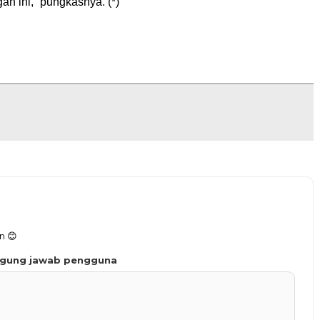
n ini,” pungkasnya. (*)
n 😊
ggung jawab pengguna