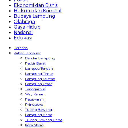
Ekonomi dan Bisnis
Hukum dan Kriminal
Budaya Lampung
Olahraga
Gaya Hidup
Nasional
Edukasi
Beranda
Kabar Lampung
Bandar Lampung
Pesisir Barat
Lampug Tengah
Lampung Timur
Lampung Selatan
Lampung Utara
Tanggamus
Way Kanan
Pesawaran
Pringsewu
Tulang Bawang
Lampung Barat
Tulang Bawang Barat
Kota Metro