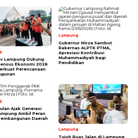
Lampung
Gubernur Mirza Sambut
Rakernas ALPTK PTMA,
g
Apresiasi Kontribusi
Muhammadiyah bagi
v Lampung Dukung
Pendidikan
Sensus Ekonomi 2026
erkuat Perencanaan
ngunan
g
ulan Ajak Generasi
ampung Ambil Peran
Pembangunan Daerah
Lampung
Tujuh Ruas Jalan di Lampung