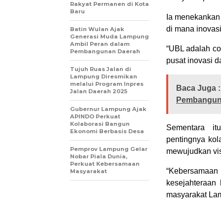
Rakyat Permanen di Kota
Baru
Ia menekankan 
di mana inovas
Batin Wulan Ajak
Generasi Muda Lampung
Ambil Peran dalam
“UBL adalah co
Pembangunan Daerah
pusat inovasi d
Tujuh Ruas Jalan di
Lampung Diresmikan
melalui Program Inpres
Baca Juga :
Jalan Daerah 2025
Pembangun
Gubernur Lampung Ajak
APINDO Perkuat
Kolaborasi Bangun
Sementara it
Ekonomi Berbasis Desa
pentingnya kol
Pemprov Lampung Gelar
mewujudkan vi
Nobar Piala Dunia,
Perkuat Kebersamaan
“Kebersamaan 
Masyarakat
kesejahteraan
masyarakat Lam