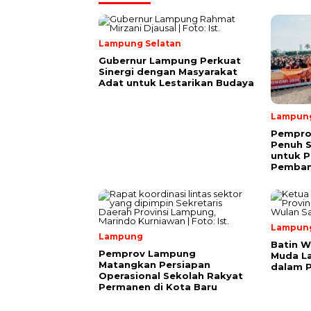
Lampung Selatan
Gubernur Lampung Perkuat
Sinergi dengan Masyarakat
Adat untuk Lestarikan Budaya
Lampun
Pempro
Penuh 
untuk P
Pemba
Lampun
Lampung
Batin W
Pemprov Lampung
Muda L
Matangkan Persiapan
dalam 
Operasional Sekolah Rakyat
Permanen di Kota Baru