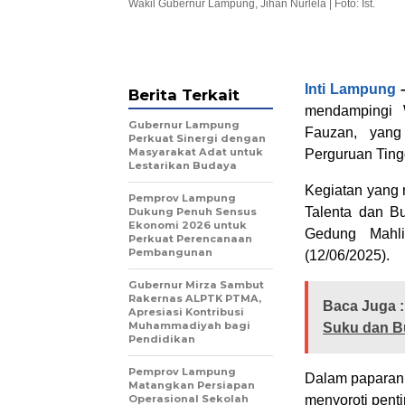
Wakil Gubernur Lampung, Jihan Nurlela | Foto: Ist.
Inti Lampung
Berita Terkait
mendampingi W
Gubernur Lampung
Fauzan, yang
Perkuat Sinergi dengan
Masyarakat Adat untuk
Perguruan Ting
Lestarikan Budaya
Kegiatan yang 
Pemprov Lampung
Talenta dan Bu
Dukung Penuh Sensus
Ekonomi 2026 untuk
Gedung Mahl
Perkuat Perencanaan
Pembangunan
(12/06/2025).
Gubernur Mirza Sambut
Rakernas ALPTK PTMA,
Baca Juga :
Apresiasi Kontribusi
Muhammadiyah bagi
Suku dan B
Pendidikan
Pemprov Lampung
Dalam paparann
Matangkan Persiapan
Operasional Sekolah
menyoroti pent