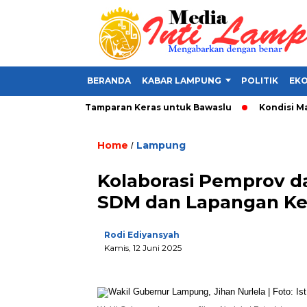
BERANDA
KABAR LAMPUNG
POLITIK
EKO
di Alat Politik, Tamparan Keras untuk Bawaslu
Kondisi Makin 
Home
Lampung
/
Kolaborasi Pemprov d
SDM dan Lapangan Ke
Rodi Ediyansyah
Kamis, 12 Juni 2025