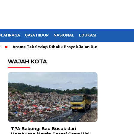
OLAHRAGA
GAYA HIDUP
NASIONAL
EDUKASI
Aroma Tak Sedap Dibalik Proyek Jalan Rusak di Lampung, Monop
WAJAH KOTA
TPA Bakung: Bau Busuk dari
Hembusan ‘Angin Sorga’ Sang Wali