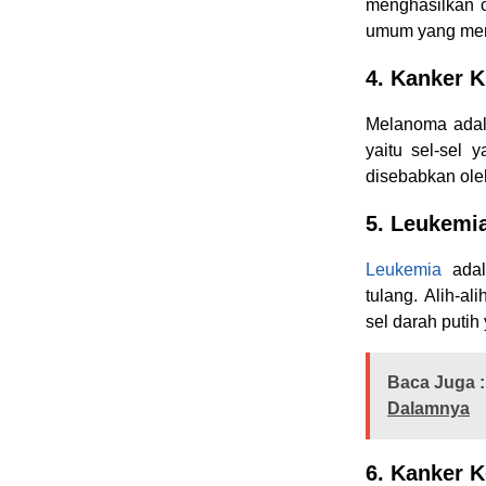
menghasilkan c
umum yang men
4. Kanker K
Melanoma adal
yaitu sel-sel 
disebabkan ole
5. Leukemi
Leukemia
adal
tulang. Alih-a
sel darah putih
Baca Juga :
Dalamnya
6. Kanker K