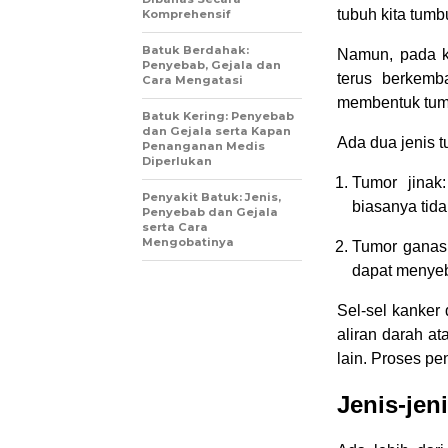
tubuh kita tumb
Komprehensif
Batuk Berdahak:
Namun, pada ka
Penyebab, Gejala dan
terus berkemb
Cara Mengatasi
membentuk tum
Batuk Kering: Penyebab
dan Gejala serta Kapan
Ada dua jenis t
Penanganan Medis
Diperlukan
Tumor jinak
Penyakit Batuk: Jenis,
biasanya ti
Penyebab dan Gejala
serta Cara
Mengobatinya
Tumor ganas:
dapat menyeb
Sel-sel kanker
aliran darah at
lain. Proses pe
Jenis-jen