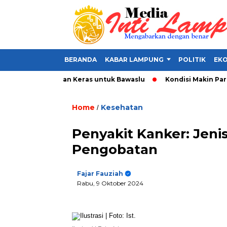
BERANDA
KABAR LAMPUNG
POLITIK
EKO
olitik, Tamparan Keras untuk Bawaslu
Kondisi Makin Parah, P
Home
Kesehatan
/
Penyakit Kanker: Jeni
Pengobatan
Fajar Fauziah
Rabu, 9 Oktober 2024