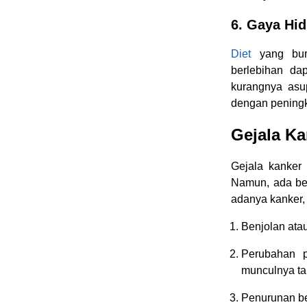
6. Gaya Hid
Diet
yang buru
berlebihan da
kurangnya asup
dengan peningka
Gejala Ka
Gejala kanker 
Namun, ada be
adanya kanker, 
Benjolan ata
Perubahan p
munculnya ta
Penurunan be