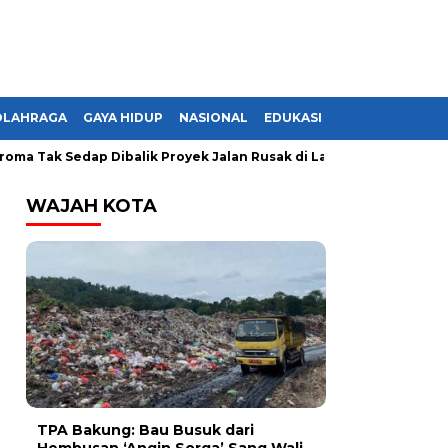
OLAHRAGA
GAYA HIDUP
NASIONAL
EDUKASI
ak Sedap Dibalik Proyek Jalan Rusak di Lampung, Monopoli?
WAJAH KOTA
TPA Bakung: Bau Busuk dari
Hembusan ‘Angin Sorga’ Sang Wali