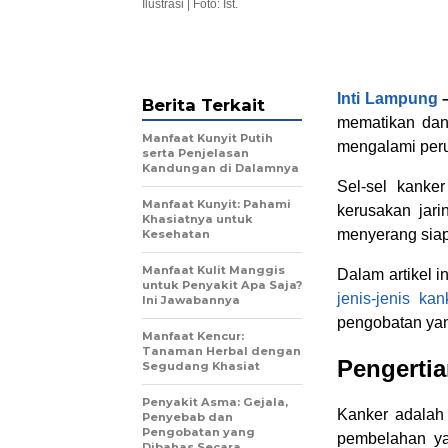
Ilustrasi | Foto: Ist.
Inti Lampung
Berita Terkait
mematikan dan 
Manfaat Kunyit Putih
mengalami peru
serta Penjelasan
Kandungan di Dalamnya
Sel-sel kanke
Manfaat Kunyit: Pahami
kerusakan jar
Khasiatnya untuk
menyerang siapa
Kesehatan
Manfaat Kulit Manggis
Dalam artikel i
untuk Penyakit Apa Saja?
jenis-jenis kan
Ini Jawabannya
pengobatan yan
Manfaat Kencur:
Tanaman Herbal dengan
Pengerti
Segudang Khasiat
Penyakit Asma: Gejala,
Kanker adalah
Penyebab dan
Pengobatan yang
pembelahan yan
Dibahas Secara