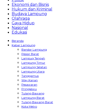
Ekonomi dan Bisnis
Hukum dan Kriminal
Budaya Lampung
Olahraga
Gaya Hidup
Nasional
Edukasi
Beranda
Kabar Lampung
Bandar Lampung
Pesisir Barat
Lampug Tengah
Lampung Timur
Lampung Selatan
Lampung Utara
Tanggamus
Way Kanan
Pesawaran
Pringsewu
Tulang Bawang
Lampung Barat
Tulang Bawang Barat
Kota Metro