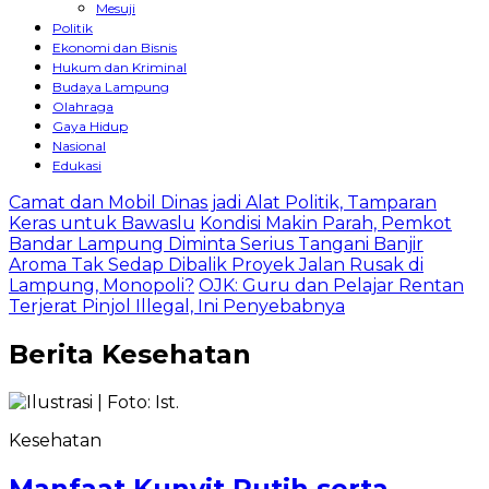
Mesuji
Politik
Ekonomi dan Bisnis
Hukum dan Kriminal
Budaya Lampung
Olahraga
Gaya Hidup
Nasional
Edukasi
Camat dan Mobil Dinas jadi Alat Politik, Tamparan
Keras untuk Bawaslu
Kondisi Makin Parah, Pemkot
Bandar Lampung Diminta Serius Tangani Banjir
Aroma Tak Sedap Dibalik Proyek Jalan Rusak di
Lampung, Monopoli?
OJK: Guru dan Pelajar Rentan
Terjerat Pinjol Illegal, Ini Penyebabnya
Berita
Kesehatan
Kesehatan
Manfaat Kunyit Putih serta