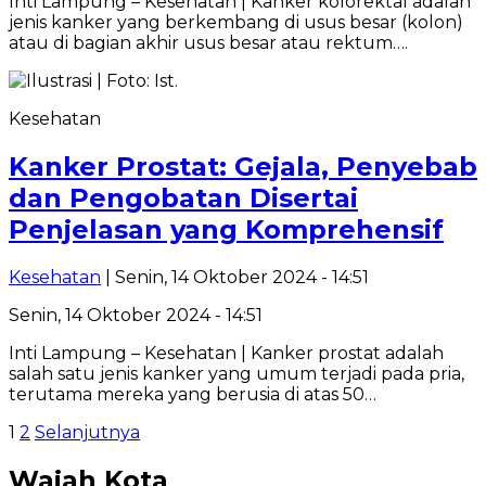
Inti Lampung – Kesehatan | Kanker kolorektal adalah
jenis kanker yang berkembang di usus besar (kolon)
atau di bagian akhir usus besar atau rektum….
Kesehatan
Kanker Prostat: Gejala, Penyebab
dan Pengobatan Disertai
Penjelasan yang Komprehensif
Kesehatan
| Senin, 14 Oktober 2024 - 14:51
Senin, 14 Oktober 2024 - 14:51
Inti Lampung – Kesehatan | Kanker prostat adalah
salah satu jenis kanker yang umum terjadi pada pria,
terutama mereka yang berusia di atas 50…
Paginasi
1
2
Selanjutnya
pos
Wajah Kota