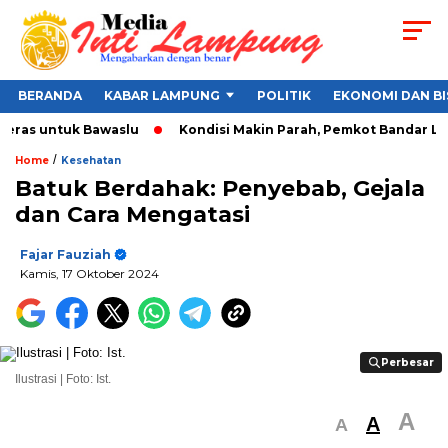
BERANDA
KABAR LAMPUNG
POLITIK
EKONOMI DAN BI
s untuk Bawaslu
Kondisi Makin Parah, Pemkot Bandar Lampung
/
Home
Kesehatan
Batuk Berdahak: Penyebab, Gejala
dan Cara Mengatasi
Fajar Fauziah
Kamis, 17 Oktober 2024
Perbesar
Perbesar
Ilustrasi | Foto: Ist.
A
A
A