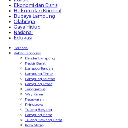
Ekonomi dan Bisnis
Hukum dan Kriminal
Budaya Lampung
Olahraga
Gaya Hidup
Nasional
Edukasi
Beranda
Kabar Lampung
Bandar Lampung
Pesisir Barat
Lampug Tengah
Lampung Timur
Lampung Selatan
Lampung Utara
Tanggamus
Way Kanan
Pesawaran
Pringsewu
Tulang Bawang
Lampung Barat
Tulang Bawang Barat
Kota Metro