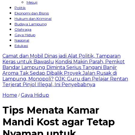
Mesuji
Politik
Ekonomi dan Bisnis
Hukum dan Kriminal
Budaya Lampung
Olahraga
Gaya Hidup
Nasional
Edukasi
Camat dan Mobil Dinas jadi Alat Politik, Tamparan
Keras untuk Bawaslu
Kondisi Makin Parah, Pemkot
Bandar Lampung Diminta Serius Tangani Banjir
Aroma Tak Sedap Dibalik Proyek Jalan Rusak di
Lampung, Monopoli?
OJK: Guru dan Pelajar Rentan
Terjerat Pinjol Illegal, Ini Penyebabnya
Home
Gaya Hidup
/
Tips Menata Kamar
Mandi Kost agar Tetap
Nyaman untuk